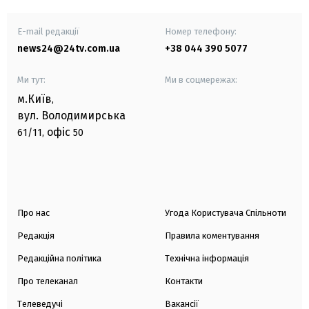
E-mail редакції
Номер телефону:
news24@24tv.com.ua
+38 044 390 5077
Ми тут:
Ми в соцмережах:
м.Київ
,
вул. Володимирська
офіс
61/11,
50
Про нас
Угода Користувача Спільноти
Редакція
Правила коментування
Редакційна політика
Технічна інформація
Про телеканал
Контакти
Телеведучі
Вакансії