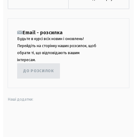
Email - розсилка
Будьте в курсі всіх новин і оновлень!
Перейдіть на сторінку наших розсилок, щоб
обрати ті, що відповідають вашим
інтересам.
ДО РОЗСИЛОК
Наші додатки:
android
apple
smart tv
samsung smart tv