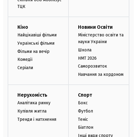
ТЦК
Кіно
Новини Освіти
Найцікавіші фільми
Міністерство освіти та
науки України
Українські фільми
Школа
Фільми на вечір
НМТ 2026
Комедії
Саморозвиток
Серіали
Навчання за кордоном
Нерухомість
Спорт
Аналітика ринку
Бокс
Купівля житла
Футбол
Тренди і натхнення
Теніс
Біатлон
Інші види спорту