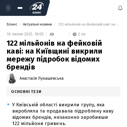
Бізнес
Актуальні новини
 122 мільйонів на фейковій каві: на Київщині викрили мережу підробок відомих брендів 
2 хв
16 липня 2025,
18:05
122 мільйонів на фейковій
каві: на Київщині викрили
мережу підробок відомих
брендів
Анастасія Лукашевська
ОСНОВНІ ТЕЗИ
У Київській області викрили групу, яка
виробляла та продавала підроблену каву
відомих брендів, незаконно заробивши
122 мільйони гривень.