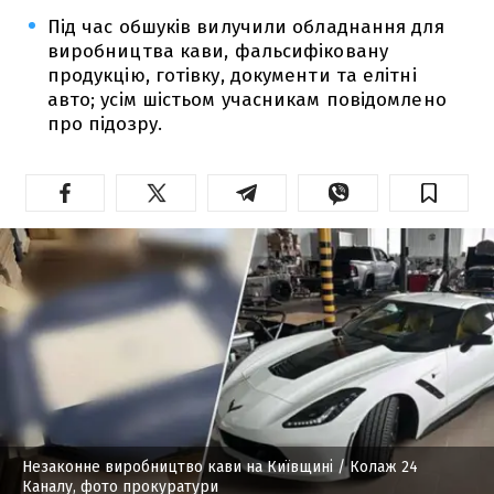
Під час обшуків вилучили обладнання для
виробництва кави, фальсифіковану
продукцію, готівку, документи та елітні
авто; усім шістьом учасникам повідомлено
про підозру.
Незаконне виробництво кави на Київщині
/ Колаж 24
Каналу, фото прокуратури