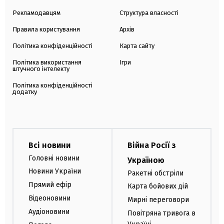
Рекламодавцям
Структура власності
Правила користування
Архів
Політика конфіденційності
Карта сайту
Політика використання
Ігри
штучного інтелекту
Політика конфіденційності
додатку
Всі новини
Війна Росії з
Головні новини
Україною
Новини України
Ракетні обстріли
Прямий ефір
Карта бойових дій
Відеоновини
Мирні переговори
Аудіоновини
Повітряна тривога в