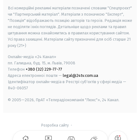
Всі комерційні рекламні матеріали позначені словами "Спецпроєкт"
чи "Партнерський матеріал". Матеріали з позначкою "Експерт",
"Позиція" відображають позицію авторів та героїв. Редакція може
не поділяти їхніх поглядів. Детальніше щодо реклами та правил
цитування можна ознайомитись в правилах користування сайтом.
Усі права захищені.
Матеріали сайту призначені для осіб старше
21
року (21+)
Онлайн-медіа «24 Канал»
пл. Галицька, буд. 15, м. Львів, 79008
Телефон
+380 (32) 229-77-77
Адреса електронної пошти —
legal@24tv.com.ua
Ідентифікатор онлайн-медіа в Реєстрі суб'єктів у сфері медіа —
R40-06057
© 2005—2026,
ПрАТ «Телерадіокомпанія "Люкс"», 24 Канал.
Розробка сайту
-