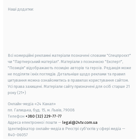
Наші додатки:
android
apple
smart tv
samsung smart tv
Всі комерційні рекламні матеріали позначені словами "Спецпроєкт"
чи "Партнерський матеріал". Матеріали з позначкою "Експерт",
"Позиція" відображають позицію авторів та героїв. Редакція може
не поділяти їхніх поглядів. Детальніше щодо реклами та правил
цитування можна ознайомитись в правилах користування сайтом.
Усі права захищені.
Матеріали сайту призначені для осіб старше
21
року (21+)
Онлайн-медіа «24 Канал»
пл. Галицька, буд. 15, м. Львів, 79008
Телефон
+380 (32) 229-77-77
Адреса електронної пошти —
legal@24tv.com.ua
Ідентифікатор онлайн-медіа в Реєстрі суб'єктів у сфері медіа —
R40-06057