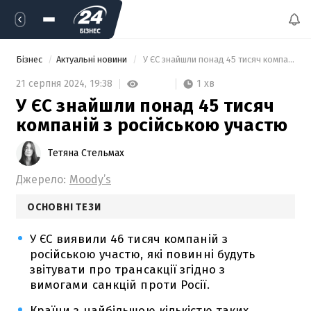
Бізнес
Актуальні новини
 У ЄС знайшли понад 45 тисяч компаній з російською участю 
1 хв
21 серпня 2024,
19:38
У ЄС знайшли понад 45 тисяч
компаній з російською участю
Тетяна Стельмах
Джерело:
Moody’s
ОСНОВНІ ТЕЗИ
У ЄС виявили 46 тисяч компаній з
російською участю, які повинні будуть
звітувати про трансакції згідно з
вимогами санкцій проти Росії.
Країни з найбільшою кількістю таких