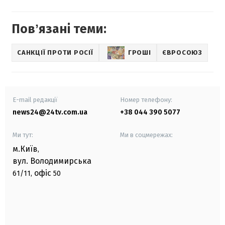
Повʼязані теми:
САНКЦІЇ ПРОТИ РОСІЇ
ГРОШІ
ЄВРОСОЮЗ
E-mail редакції
Номер телефону:
news24@24tv.com.ua
+38 044 390 5077
Ми тут:
Ми в соцмережах:
м.Київ
,
вул. Володимирська
офіс
61/11,
50