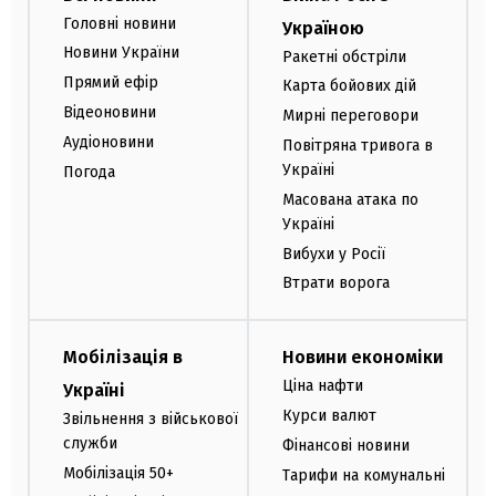
Головні новини
Україною
Новини України
Ракетні обстріли
Прямий ефір
Карта бойових дій
Відеоновини
Мирні переговори
Аудіоновини
Повітряна тривога в
Україні
Погода
Масована атака по
Україні
Вибухи у Росії
Втрати ворога
Мобілізація в
Новини економіки
Ціна нафти
Україні
Курси валют
Звільнення з військової
служби
Фінансові новини
Мобілізація 50+
Тарифи на комунальні