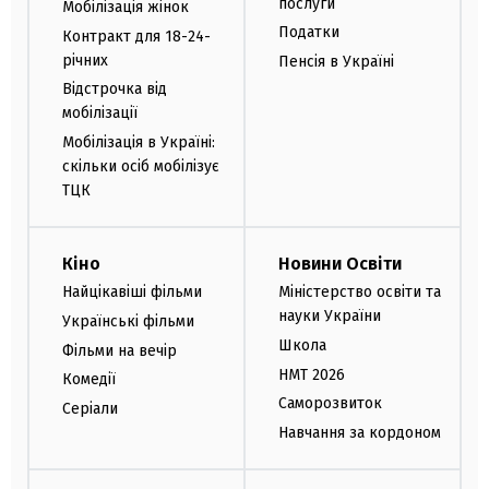
послуги
Мобілізація жінок
Податки
Контракт для 18-24-
річних
Пенсія в Україні
Відстрочка від
мобілізації
Мобілізація в Україні:
скільки осіб мобілізує
ТЦК
Кіно
Новини Освіти
Найцікавіші фільми
Міністерство освіти та
науки України
Українські фільми
Школа
Фільми на вечір
НМТ 2026
Комедії
Саморозвиток
Серіали
Навчання за кордоном