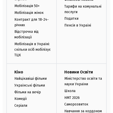
Мобілізація 50+
Тарифи на комунальні
послуги
Мобілізація жінок
Податки
Контракт для 18-24-
річних
Пенсія в Україні
Відстрочка від
мобілізації
Мобілізація в Україні:
скільки осіб мобілізує
ТЦК
Кіно
Новини Освіти
Найцікавіші фільми
Міністерство освіти та
науки України
Українські фільми
Школа
Фільми на вечір
НМТ 2026
Комедії
Саморозвиток
Серіали
Навчання за кордоном