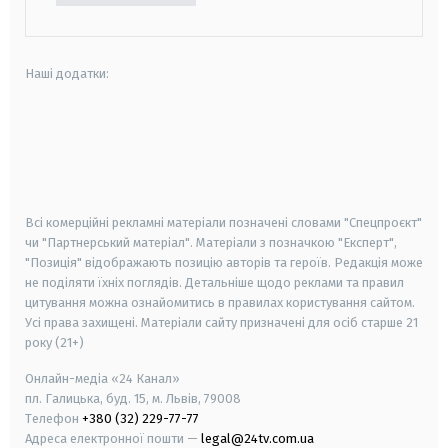
Наші додатки:
android
apple
smart tv
samsung smart tv
Всі комерційні рекламні матеріали позначені словами "Спецпроєкт"
чи "Партнерський матеріал". Матеріали з позначкою "Експерт",
"Позиція" відображають позицію авторів та героїв. Редакція може
не поділяти їхніх поглядів. Детальніше щодо реклами та правил
цитування можна ознайомитись в правилах користування сайтом.
Усі права захищені.
Матеріали сайту призначені для осіб старше
21
року (21+)
Онлайн-медіа «24 Канал»
пл. Галицька, буд. 15, м. Львів, 79008
Телефон
+380 (32) 229-77-77
Адреса електронної пошти —
legal@24tv.com.ua