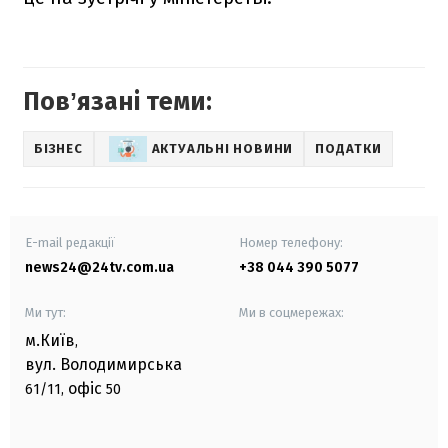
Повʼязані теми:
БІЗНЕС
АКТУАЛЬНІ НОВИНИ
ПОДАТКИ
E-mail редакції
Номер телефону:
news24@24tv.com.ua
+38 044 390 5077
Ми тут:
Ми в соцмережах:
м.Київ
,
вул. Володимирська
офіс
61/11,
50