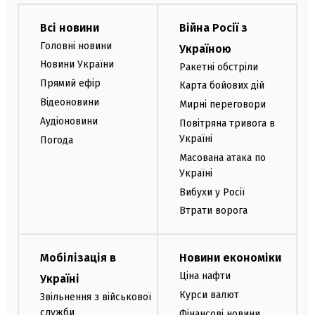
Всі новини
Війна Росії з
Головні новини
Україною
Новини України
Ракетні обстріли
Прямий ефір
Карта бойових дій
Відеоновини
Мирні переговори
Аудіоновини
Повітряна тривога в
Україні
Погода
Масована атака по
Україні
Вибухи у Росії
Втрати ворога
Мобілізація в
Новини економіки
Ціна нафти
Україні
Курси валют
Звільнення з військової
служби
Фінансові новини