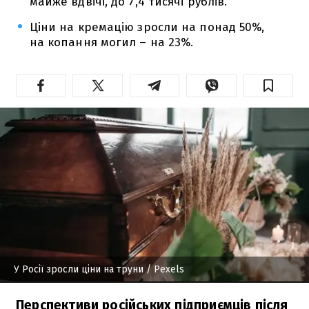
майже вдвічі, до 7,4 тисячі рублів.
Ціни на кремацію зросли на понад 50%,
на копання могил – на 23%.
У Росії зросли ціни на труни
/ Pexels
Перспективи російських підприємців після