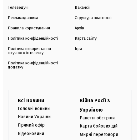
Телеведучі
Вакансії
Рекламодавцям
Структура власності
Правила користування
Архів
Політика конфіденційності
Карта сайту
Політика використання
Ігри
штучного інтелекту
Політика конфіденційності
додатку
Всі новини
Війна Росії з
Головні новини
Україною
Новини України
Ракетні обстріли
Прямий ефір
Карта бойових дій
Відеоновини
Мирні переговори