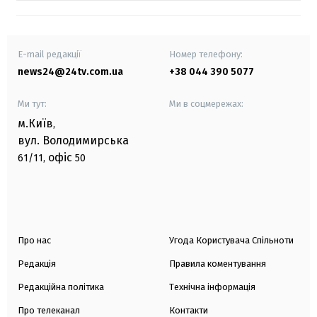
E-mail редакції
Номер телефону:
news24@24tv.com.ua
+38 044 390 5077
Ми тут:
Ми в соцмережах:
м.Київ
,
вул. Володимирська
офіс
61/11,
50
Про нас
Угода Користувача Спільноти
Редакція
Правила коментування
Редакційна політика
Технічна інформація
Про телеканал
Контакти