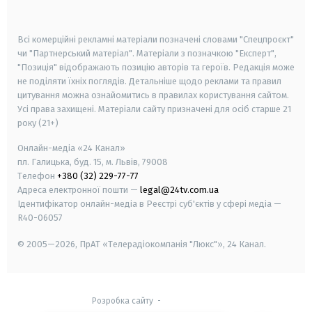
smart tv
samsung smart tv
Всі комерційні рекламні матеріали позначені словами "Спецпроєкт"
чи "Партнерський матеріал". Матеріали з позначкою "Експерт",
"Позиція" відображають позицію авторів та героїв. Редакція може
не поділяти їхніх поглядів. Детальніше щодо реклами та правил
цитування можна ознайомитись в правилах користування сайтом.
Усі права захищені.
Матеріали сайту призначені для осіб старше
21
року (21+)
Онлайн-медіа «24 Канал»
пл. Галицька, буд. 15, м. Львів, 79008
Телефон
+380 (32) 229-77-77
Адреса електронної пошти —
legal@24tv.com.ua
Ідентифікатор онлайн-медіа в Реєстрі суб'єктів у сфері медіа —
R40-06057
© 2005—2026,
ПрАТ «Телерадіокомпанія "Люкс"», 24 Канал.
Розробка сайту
-