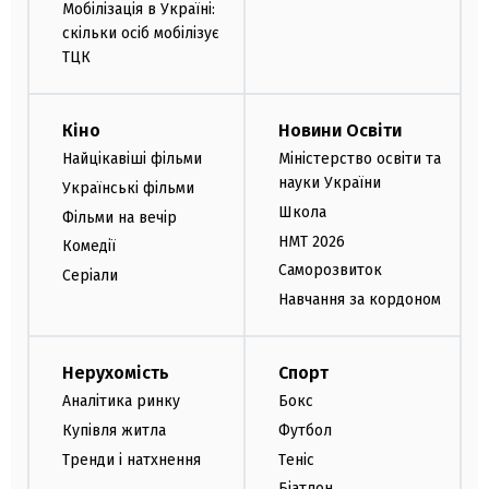
Мобілізація в Україні:
скільки осіб мобілізує
ТЦК
Кіно
Новини Освіти
Найцікавіші фільми
Міністерство освіти та
науки України
Українські фільми
Школа
Фільми на вечір
НМТ 2026
Комедії
Саморозвиток
Серіали
Навчання за кордоном
Нерухомість
Спорт
Аналітика ринку
Бокс
Купівля житла
Футбол
Тренди і натхнення
Теніс
Біатлон