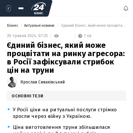
Бізнес
Актуальні новини
 Єдиний бізнес, який може процвітати на ринку агресора: в Росії зафіксували стрибок цін на труни 
1 хв
30 травня 2024,
07:35
Єдиний бізнес, який може
процвітати на ринку агресора:
в Росії зафіксували стрибок
цін на труни
Ярослав Сиваківський
ОСНОВНІ ТЕЗИ
У Росії ціни на ритуальні послуги стрімко
зросли через війну з Україною.
Ціна виготовлення труни збільшилася