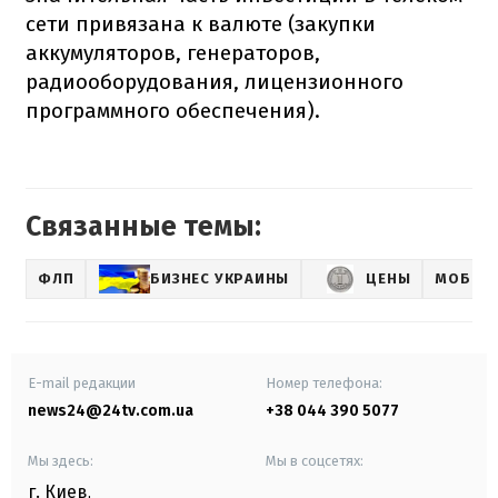
сети привязана к валюте (закупки
аккумуляторов, генераторов,
радиооборудования, лицензионного
программного обеспечения).
Связанные темы:
ФЛП
БИЗНЕС УКРАИНЫ
ЦЕНЫ
МОБИЛЬ
E-mail редакции
Номер телефона:
news24@24tv.com.ua
+38 044 390 5077
Мы здесь:
Мы в соцсетях:
г. Киев
,