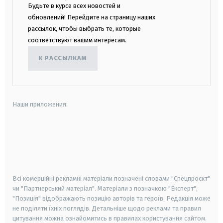
Будьте в курсе всех новостей и
обновлений! Перейдите на страницу наших
рассылок, чтобы выбрать те, которые
соответствуют вашим интересам.
К РАССЫЛКАМ
Наши приложения:
android
apple
smart tv
samsung smart tv
Всі комерційні рекламні матеріали позначені словами "Спецпроєкт"
чи "Партнерський матеріал". Матеріали з позначкою "Експерт",
"Позиція" відображають позицію авторів та героїв. Редакція може
не поділяти їхніх поглядів. Детальніше щодо реклами та правил
цитування можна ознайомитись в правилах користування сайтом.