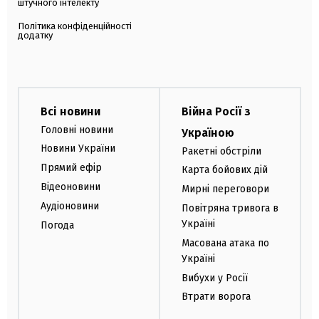
штучного інтелекту
Політика конфіденційності
додатку
Всі новини
Війна Росії з
Головні новини
Україною
Новини України
Ракетні обстріли
Прямий ефір
Карта бойових дій
Відеоновини
Мирні переговори
Аудіоновини
Повітряна тривога в
Україні
Погода
Масована атака по
Україні
Вибухи у Росії
Втрати ворога