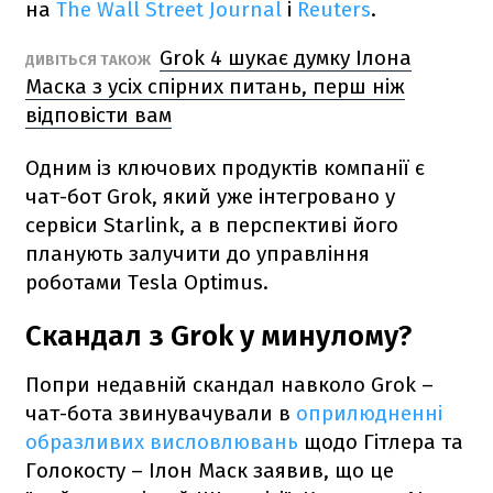
на
The Wall Street Journal
і
Reuters
.
Grok 4 шукає думку Ілона
ДИВІТЬСЯ ТАКОЖ
Маска з усіх спірних питань, перш ніж
відповісти вам
Одним із ключових продуктів компанії є
чат-бот Grok, який уже інтегровано у
сервіси Starlink, а в перспективі його
планують залучити до управління
роботами Tesla Optimus.
Скандал з Grok у минулому?
Попри недавній скандал навколо Grok –
чат-бота звинувачували в
оприлюдненні
образливих висловлювань
щодо Гітлера та
Голокосту – Ілон Маск заявив, що це