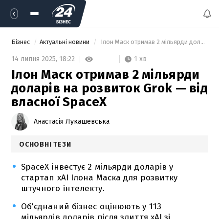
Бізнес
Актуальні новини
 Ілон Маск отримав 2 мільярди доларів на розвиток Grok — від власної SpaceX 
1 хв
14 липня 2025,
18:22
Ілон Маск отримав 2 мільярди
доларів на розвиток Grok — від
власної SpaceX
Анастасія Лукашевська
ОСНОВНІ ТЕЗИ
SpaceX інвестує 2 мільярди доларів у
стартап xAI Ілона Маска для розвитку
штучного інтелекту.
Об'єднаний бізнес оцінюють у 113
мільярдів доларів після злиття xAI зі