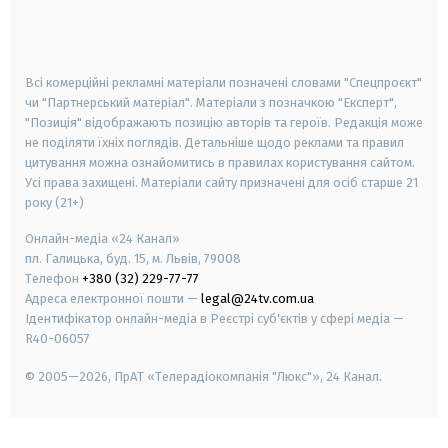
smart tv
samsung smart tv
Всі комерційні рекламні матеріали позначені словами "Спецпроєкт"
чи "Партнерський матеріал". Матеріали з позначкою "Експерт",
"Позиція" відображають позицію авторів та героїв. Редакція може
не поділяти їхніх поглядів. Детальніше щодо реклами та правил
цитування можна ознайомитись в правилах користування сайтом.
Усі права захищені.
Матеріали сайту призначені для осіб старше
21
року (21+)
Онлайн-медіа «24 Канал»
пл. Галицька, буд. 15, м. Львів, 79008
Телефон
+380 (32) 229-77-77
Адреса електронної пошти —
legal@24tv.com.ua
Ідентифікатор онлайн-медіа в Реєстрі суб'єктів у сфері медіа —
R40-06057
© 2005—2026,
ПрАТ «Телерадіокомпанія "Люкс"», 24 Канал.