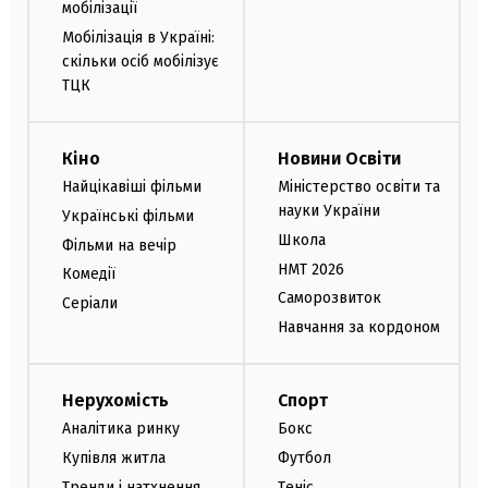
мобілізації
Мобілізація в Україні:
скільки осіб мобілізує
ТЦК
Кіно
Новини Освіти
Найцікавіші фільми
Міністерство освіти та
науки України
Українські фільми
Школа
Фільми на вечір
НМТ 2026
Комедії
Саморозвиток
Серіали
Навчання за кордоном
Нерухомість
Спорт
Аналітика ринку
Бокс
Купівля житла
Футбол
Тренди і натхнення
Теніс