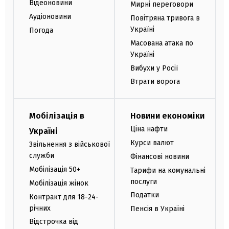
Відеоновини
Мирні переговори
Аудіоновини
Повітряна тривога в
Україні
Погода
Масована атака по
Україні
Вибухи у Росії
Втрати ворога
Мобілізація в
Новини економіки
Ціна нафти
Україні
Курси валют
Звільнення з військової
служби
Фінансові новини
Мобілізація 50+
Тарифи на комунальні
послуги
Мобілізація жінок
Податки
Контракт для 18-24-
річних
Пенсія в Україні
Відстрочка від