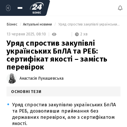
Бізнес
Актуальні новини
 Уряд спростив закупівлі українських БпЛА та РЕБ: сертифікат якості – замість перевірок 
2 хв
13 червня 2025,
08:10
Уряд спростив закупівлі
українських БпЛА та РЕБ:
сертифікат якості – замість
перевірок
Анастасія Лукашевська
ОСНОВНІ ТЕЗИ
Уряд спростив закупівлю українських БпЛА
та РЕБ, дозволивши приймання без
державних перевірок, але з сертифікатом
якості.