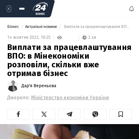
Бізнес
Актуальні новини
 Виплати за працевлаштування ВПО: в Мінекономіки розповіли, скільки вже отримав бізнес 
2 хв
14 жовтня 2022,
10:25
Виплати за працевлаштування
ВПО: в Мінекономіки
розповіли, скільки вже
отримав бізнес
Дар'я Вереньова
Джерело:
Міністерство економіки України