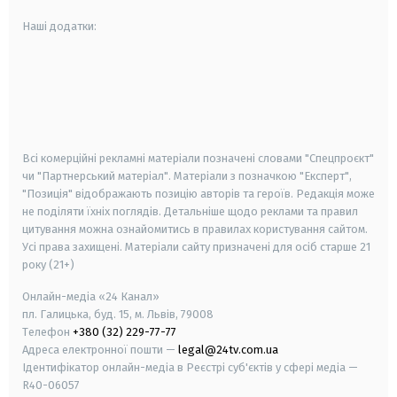
Наші додатки:
android
apple
smart tv
samsung smart tv
Всі комерційні рекламні матеріали позначені словами "Спецпроєкт"
чи "Партнерський матеріал". Матеріали з позначкою "Експерт",
"Позиція" відображають позицію авторів та героїв. Редакція може
не поділяти їхніх поглядів. Детальніше щодо реклами та правил
цитування можна ознайомитись в правилах користування сайтом.
Усі права захищені.
Матеріали сайту призначені для осіб старше
21
року (21+)
Онлайн-медіа «24 Канал»
пл. Галицька, буд. 15, м. Львів, 79008
Телефон
+380 (32) 229-77-77
Адреса електронної пошти —
legal@24tv.com.ua
Ідентифікатор онлайн-медіа в Реєстрі суб'єктів у сфері медіа —
R40-06057