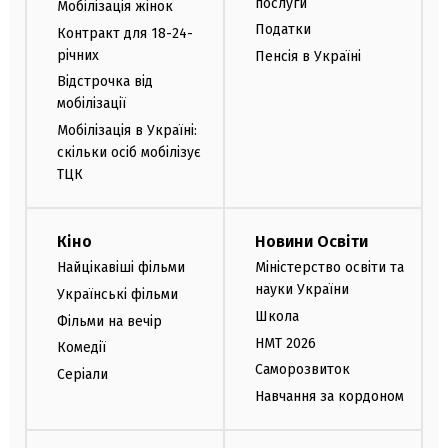
послуги
Мобілізація жінок
Податки
Контракт для 18-24-
річних
Пенсія в Україні
Відстрочка від
мобілізації
Мобілізація в Україні:
скільки осіб мобілізує
ТЦК
Кіно
Новини Освіти
Найцікавіші фільми
Міністерство освіти та
науки України
Українські фільми
Школа
Фільми на вечір
НМТ 2026
Комедії
Саморозвиток
Серіали
Навчання за кордоном