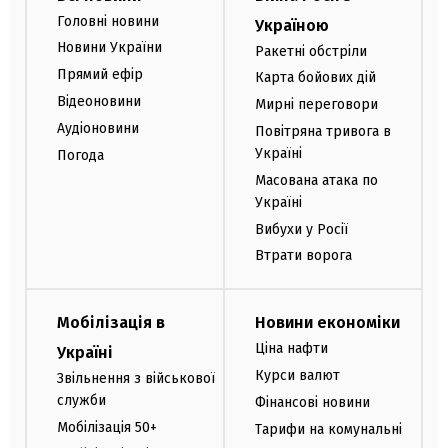
Головні новини
Україною
Новини України
Ракетні обстріли
Прямий ефір
Карта бойових дій
Відеоновини
Мирні переговори
Аудіоновини
Повітряна тривога в
Україні
Погода
Масована атака по
Україні
Вибухи у Росії
Втрати ворога
Мобілізація в
Новини економіки
Ціна нафти
Україні
Курси валют
Звільнення з військової
служби
Фінансові новини
Мобілізація 50+
Тарифи на комунальні