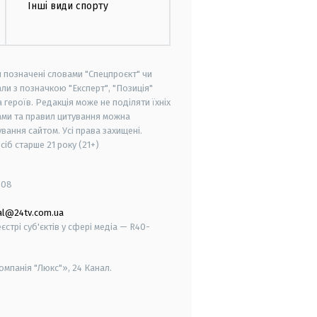
Інші види спорту
и позначені словами "Спецпроєкт" чи
ли з позначкою "Експерт", "Позиція"
героїв. Редакція може не поділяти їхніх
ами та правил цитування можна
вання сайтом. Усі права захищені.
осіб старше
21 року (21+)
008
al@24tv.com.ua
стрі суб'єктів у сфері медіа — R40-
мпанія "Люкс"», 24 Канал.
smart tv
samsung smart tv