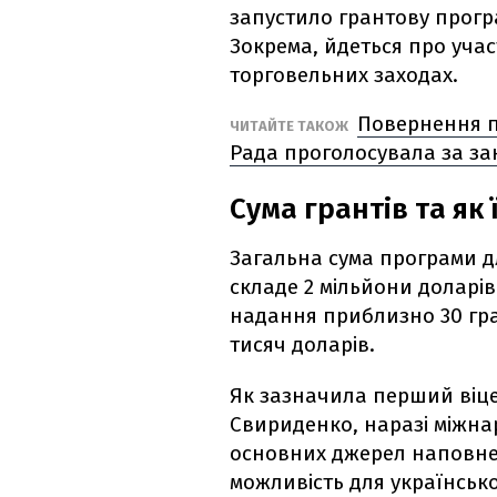
запустило грантову програ
Зокрема, йдеться про уча
торговельних заходах.
Повернення по
ЧИТАЙТЕ ТАКОЖ
Рада проголосувала за за
Сума грантів та як
Загальна сума програми д
складе 2 мільйони доларі
надання приблизно 30 гран
тисяч доларів.
Як зазначила перший віце
Свириденко, наразі міжна
основних джерел наповне
можливість для українсько