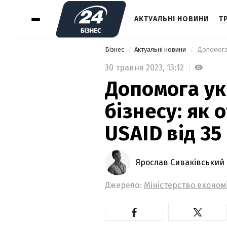
АКТУАЛЬНІ НОВИНИ
Т
Бізнес
Актуальні новини
30 травня 2023,
13:12
Допомога ук
бізнесу: як 
USAID від 35
Ярослав Сиваківський
Джерело:
Міністерство економ