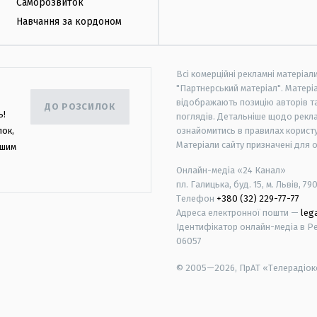
Саморозвиток
Навчання за кордоном
Всі комерційні рекламні матеріал
"Партнерський матеріал". Матеріа
відображають позицію авторів та 
ДО РОЗСИЛОК
ь!
поглядів. Детальніше щодо рекл
лок,
ознайомитись в правилах користу
Матеріали сайту призначені для 
ашим
Онлайн-медіа «24 Канал»
пл. Галицька, буд. 15, м. Львів, 79
Телефон
+380 (32) 229-77-77
Адреса електронної пошти —
leg
Ідентифікатор онлайн-медіа в Реє
06057
© 2005—2026,
ПрАТ «Телерадіоко
android
apple