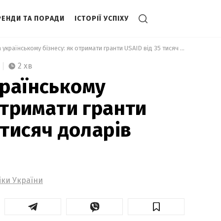
РЕНДИ ТА ПОРАДИ
ІСТОРІЇ УСПІХУ
 Допомога українському бізнесу: як отримати гранти USAID від 35 тисяч доларів 
2 хв
раїнському
отримати гранти
 тисяч доларів
іки України