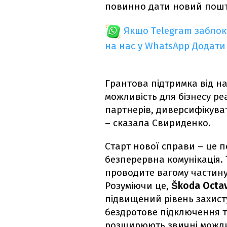
повинно дати новий пошто
Якщо Telegram забло
на нас у WhatsApp
Додати
Грантова підтримка від н
можливість для бізнесу ре
партнерів, диверсифікува
– сказала Свириденко.
Старт нової справи – це п
безперервна комунікація. 
проводите вагому частину
Розуміючи це,
Škoda Octav
підвищений рівень захисту
бездротове підключення те
розширюють звичні можлив