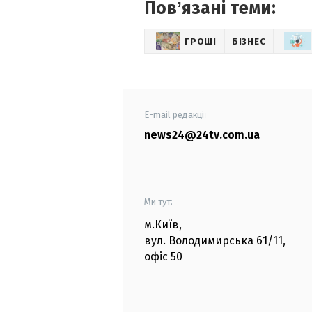
Повʼязані теми:
ГРОШІ
БІЗНЕС
E-mail редакції
news24@24tv.com.ua
Ми тут:
м.Київ
,
вул. Володимирська
61/11,
офіс
50