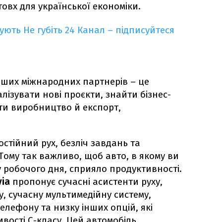
вх для української економіки.
кують
Не губіть 24 Канал – підписуйтеся
аших міжнародних партнерів – це
алізувати нові проєкти, знайти бізнес-
ти виробництво й експорт,
остійний рух, безліч завдань та
Тому так важливо, щоб авто, в якому ви
 робочого дня, сприяло продуктивності.
ia
пропонує сучасні асистенти руху,
, сучасну мультимедійну систему,
лефону та низку інших опцій, які
ості С-класу. Цей автомобіль