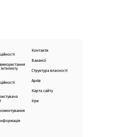
Контакти
ційності
Вакансії
 використання
 інтелекту
Структура власності
Архів
ційності
Карта сайту
ристувача
и
Ігри
коментування
 інформація