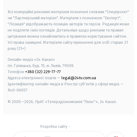
smart tv
samsung smart tv
Всі комерційні рекламні матеріали позначені словами "Спецпроєкт"
чи "Партнерський матеріал". Матеріали з позначкою "Експерт",
"Позиція" відображають позицію авторів та героїв. Редакція може
не поділяти їхніх поглядів. Детальніше щодо реклами та правил
цитування можна ознайомитись в правилах користування сайтом.
Усі права захищені.
Матеріали сайту призначені для осіб старше
21
року (21+)
Онлайн-медіа «24 Канал»
пл. Галицька, буд. 15, м. Львів, 79008
Телефон
+380 (32) 229-77-77
Адреса електронної пошти —
legal@24tv.com.ua
Ідентифікатор онлайн-медіа в Реєстрі суб'єктів у сфері медіа —
R40-06057
© 2005—2026,
ПрАТ «Телерадіокомпанія "Люкс"», 24 Канал.
Розробка сайту
-