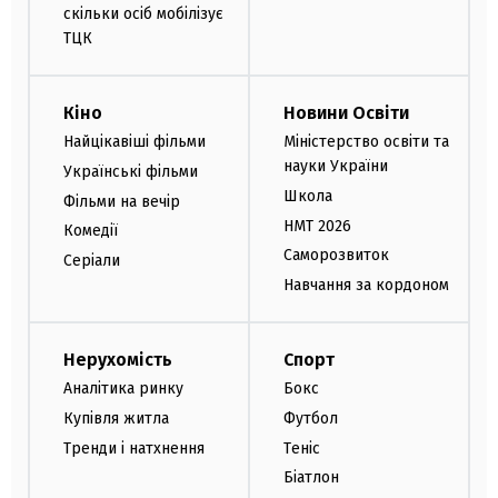
скільки осіб мобілізує
ТЦК
Кіно
Новини Освіти
Найцікавіші фільми
Міністерство освіти та
науки України
Українські фільми
Школа
Фільми на вечір
НМТ 2026
Комедії
Саморозвиток
Серіали
Навчання за кордоном
Нерухомість
Спорт
Аналітика ринку
Бокс
Купівля житла
Футбол
Тренди і натхнення
Теніс
Біатлон