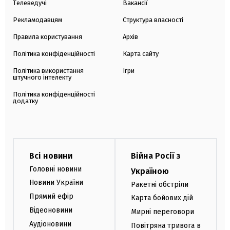
Телеведучі
Вакансії
Рекламодавцям
Структура власності
Правила користування
Архів
Політика конфіденційності
Карта сайту
Політика використання
Ігри
штучного інтелекту
Політика конфіденційності
додатку
Всі новини
Війна Росії з
Головні новини
Україною
Новини України
Ракетні обстріли
Прямий ефір
Карта бойових дій
Відеоновини
Мирні переговори
Аудіоновини
Повітряна тривога в