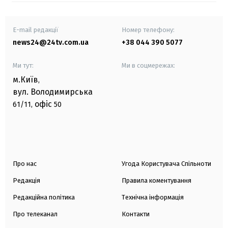
E-mail редакції
Номер телефону:
news24@24tv.com.ua
+38 044 390 5077
Ми тут:
Ми в соцмережах:
м.Київ
,
вул. Володимирська
офіс
61/11,
50
Про нас
Угода Користувача Спільноти
Редакція
Правила коментування
Редакційна політика
Технічна інформація
Про телеканал
Контакти