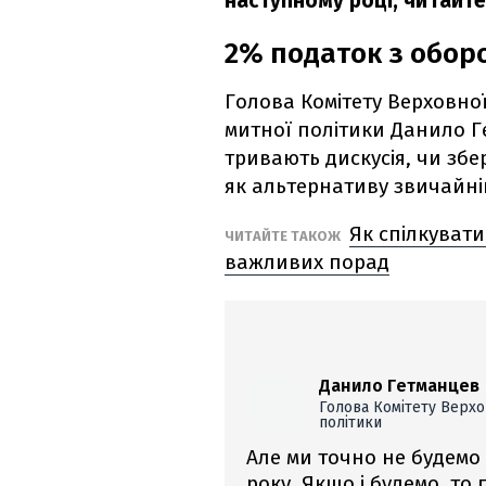
наступному році, читайте
2% податок з обор
Голова Комітету Верховної
митної політики Данило 
тривають дискусія, чи збе
як альтернативу звичайній 
Як спілкувати
ЧИТАЙТЕ ТАКОЖ
важливих порад
Данило Гетманцев
Голова Комітету Верхов
політики
Але ми точно не будемо
року. Якщо і будемо, то 