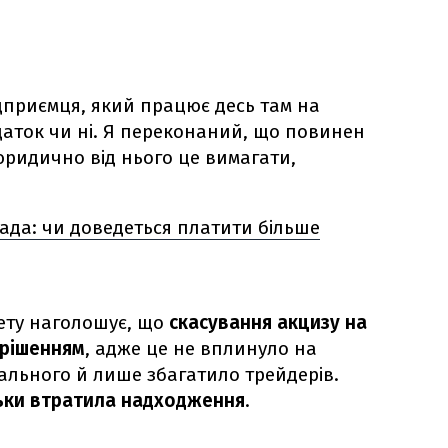
ідприємця, який працює десь там на
даток чи ні. Я переконаний, що повинен
юридично від нього це вимагати,
ада: чи доведеться платити більше
ету наголошує, що
скасування акцизу на
 рішенням
, адже це не вплинуло на
ального й лише збагатило трейдерів.
ьки втратила надходження
.