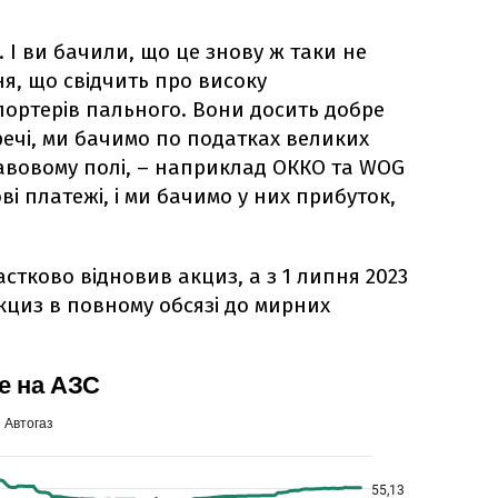
 І ви бачили, що це знову ж таки не
я, що свідчить про високу
ортерів пального. Вони досить добре
речі, ми бачимо по податках великих
авовому полі, – наприклад ОККО та WOG
і платежі, і ми бачимо у них прибуток,
стково відновив акциз, а з 1 липня 2023
 акциз в повному обсязі до мирних