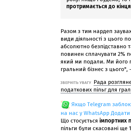
протримається до кінця
Разом з тим нардеп заува
види діяльності з цього п
абсолютно безпідставно 
повинен сплачувати 2% по
який ми подали. Ми його 
гральний бізнес з цього", 
Рада розглян
ЗВЕРНІТЬ УВАГУ
податкових пільг для грал
Якщо Telegram забло
на нас у WhatsApp
Додати
Що стосується
імпортних 
пільги були скасовані ще