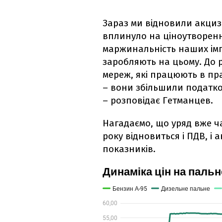
Зараз ми відновили акциз.
вплинуло на ціноутворенн
маржинальність наших імп
заробляють на цьому. До 
мереж, які працюють в пр
– вони збільшили податков
– розповідає Гетманцев.
Нагадаємо, що уряд вже ча
року відновиться і ПДВ, і
показників.