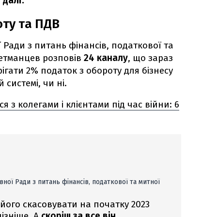
 далі.
оту та ПДВ
 Ради з питань фінансів, податкової та
Гетманцев розповів
24 каналу
, що зараз
рігати 2% податок з обороту для бізнесу
системі, чи ні.
ся з колегами і клієнтами під час війни: 6
ної Ради з питань фінансів, податкової та митної
 його скасовувати на початку 2023
пізніше. А
скоріш за все він