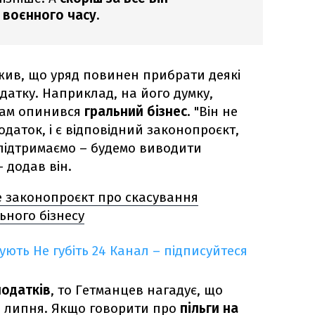
 воєнного часу.
жив, що уряд повинен прибрати деякі
одатку. Наприклад, на його думку,
там опинився
гральний бізнес
. "Він не
даток, і є відповідний законопроєкт,
підтримаємо – будемо виводити
– додав він.
е законопроєкт про скасування
ьного бізнесу
кують
Не губіть 24 Канал – підписуйтеся
податків
, то Гетманцев нагадує, що
 1 липня. Якщо говорити про
пільги на