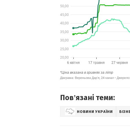
Повʼязані теми:
НОВИНИ УКРАЇНИ
БІЗН