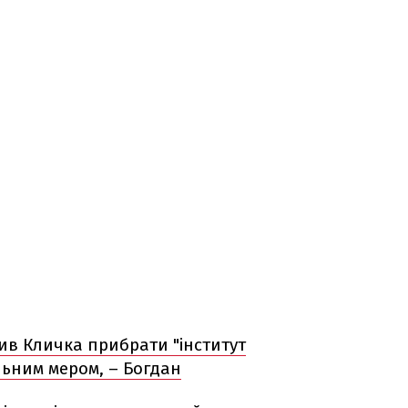
сив Кличка прибрати "інститут
льним мером, – Богдан