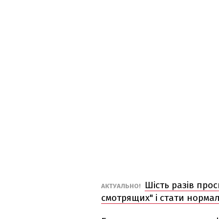
Шість разів про
АКТУАЛЬНО!
смотрящих" і стати норма