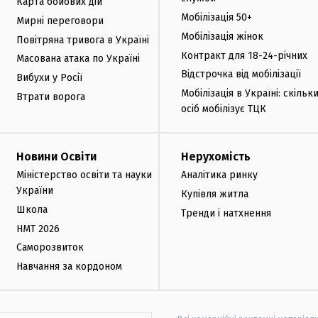
Карта бойових дій
Мобілізація 50+
Мирні переговори
Мобілізація жінок
Повітряна тривога в Україні
Контракт для 18-24-річних
Масована атака по Україні
Відстрочка від мобілізації
Вибухи у Росії
Мобілізація в Україні: скільк
Втрати ворога
осіб мобілізує ТЦК
Новини Освіти
Нерухомість
Міністерство освіти та науки
Аналітика ринку
України
Купівля житла
Школа
Тренди і натхнення
НМТ 2026
Саморозвиток
Навчання за кордоном