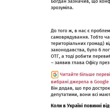
Богдан зазначив, що конф
зрозуміла.
До того ж, в нас є пробле
самоврядування. Тобто ча
територіальних громад) ві
законодавства, було б ло
ОТГ, а тоді робити переви
– заявив глава Офісу пре
Читайте більше перев
вибрані джерела в Google
Він додав, що про дострок
депутатими, вони всі мают
Коли в Україні повинні ві