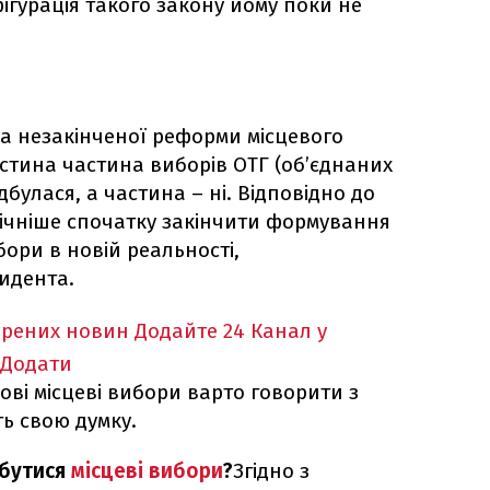
ігурація такого закону йому поки не
ма незакінченої реформи місцевого
стина частина виборів ОТГ (об’єднаних
дбулася, а частина – ні. Відповідно до
гічніше спочатку закінчити формування
бори в новій реальності,
зидента.
ірених новин
Додайте 24 Канал у
Додати
ові місцеві вибори варто говорити з
ь свою думку.
дбутися
місцеві вибори
?
Згідно з