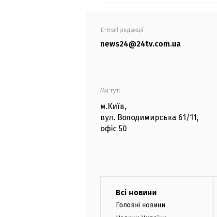
E-mail редакції
news24@24tv.com.ua
Ми тут:
м.Київ
,
вул. Володимирська
61/11,
офіс
50
Всі новини
Головні новини