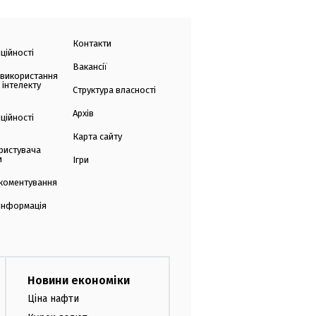
Контакти
ційності
Вакансії
 використання
 інтелекту
Структура власності
Архів
ційності
Карта сайту
ристувача
и
Ігри
коментування
 інформація
Новини економіки
Ціна нафти