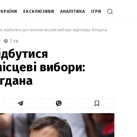
УКРАЇНИ
ЕКСКЛЮЗИВИ
АНАЛІТИКА
ІГРИ
ть відбутися дострокові місцеві вибори: відповідь Богдана 
2 хв
ідбутися
ісцеві вибори:
огдана