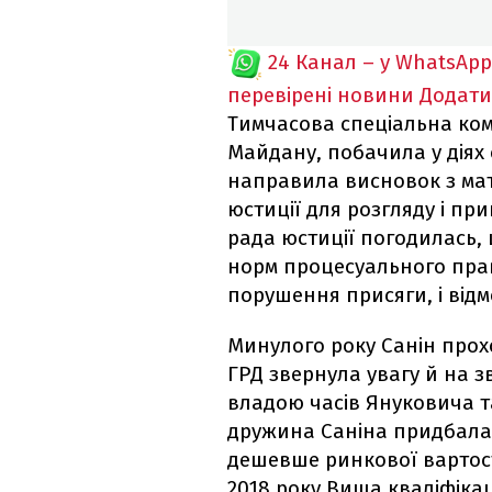
24 Канал – у WhatsApp
перевірені новини
Додати
Тимчасова спеціальна комі
Майдану, побачила у діях
направила висновок з мат
юстиції для розгляду і п
рада юстиції погодилась
норм процесуального прав
порушення присяги, і відм
Минулого року Санін прох
ГРД звернула увагу й на з
владою часів Януковича т
дружина Саніна придбала м
дешевше ринкової вартості
2018 року Вища кваліфікац