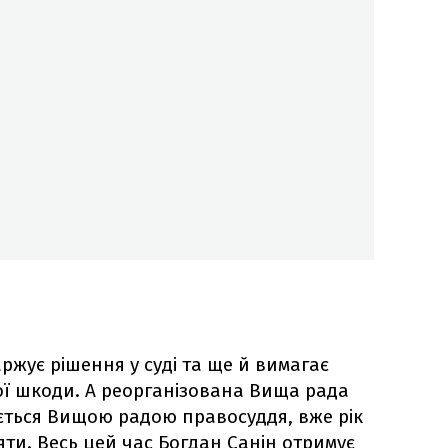
каржує рішення у суді та ще й вимагає
ї шкоди. А реорганізована Вища рада
ається Вищою радою правосуддя, вже рік
яти. Весь цей час Богдан Санін отримує