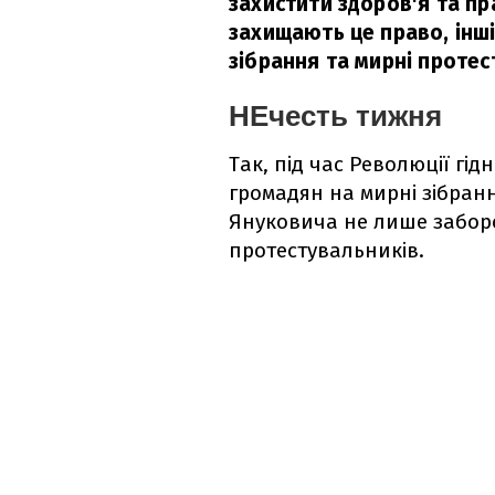
захистити здоров'я та пра
захищають це право, інш
зібрання та мирні протест
НЕчесть тижня
Так, під час Революції гід
громадян на мирні зібрання
Януковича не лише заборо
протестувальників.