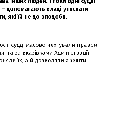
ва інших людей. І поки одні судді
і – допомагають владі утискати
и, які їй не до вподоби.
ності судді масово нехтували правом
, та за вказівками Адміністрації
няли їх, а й дозволяли арешти