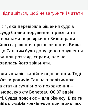
Підпишіться, щоб не загубити і читати
сія, яка перевіряла рішення суддів
 судді Саніна порушення присяги та
еріалами перевірки до Вищої ради
рийняття рішення про звільнення. Вища
, що Саніним було допущено порушення
а при розгляді справи, але не
овилась його звільняти.
одив кваліфікаційне оцінювання. Тоді
в’язки родичів Саніна з політичною
а статки сумнівного походження –
орську яхту Beneteau OC 37 вдвічі
. Суддя пояснює – для бізнесу. В квітні
ійна комісія суддів таки вирішила, що