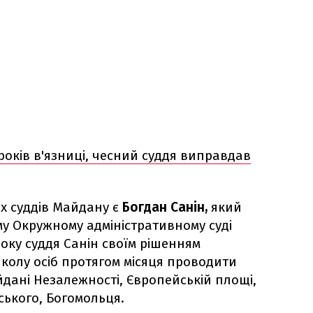
 років в'язниці, чесний суддя виправдав
их суддів Майдану є
Богдан Санін,
який
у Окружному адміністративному суді
 року суддя Санін своїм ​рішенням
олу осіб протягом місяця проводити
дані Незалежності, Європейській площі,
ського, Богомольця.