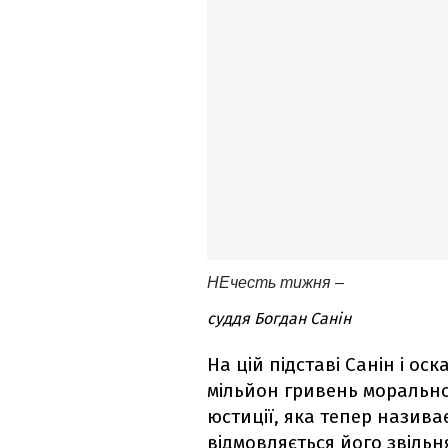
НЕчесть тижня –
суддя Богдан Санін
На цій підставі Санін і ос
мільйон гривень морально
юстиції, яка тепер назив
відмовляється його звільн