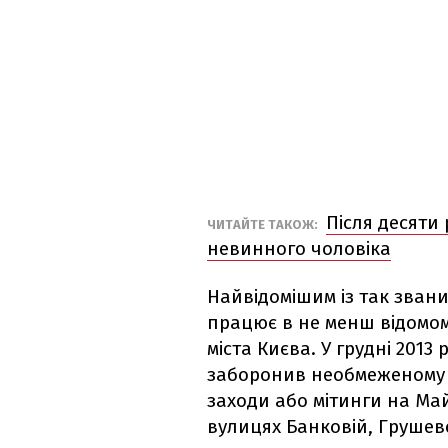
Після десяти
ЧИТАЙТЕ ТАКОЖ:
невинного чоловіка
Найвідомішим із так зван
працює в не менш відомом
міста Києва. У грудні 2013
заборонив необмеженому к
заходи або мітинги на Май
вулицях Банковій, Грушев