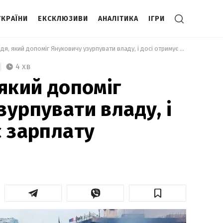
УКРАЇНИ
ЕКСКЛЮЗИВИ
АНАЛІТИКА
ІГРИ
 Чому суддя, який допоміг Януковичу узурпувати владу, і досі отримує зарплату 
4 хв
 який допоміг
зурпувати владу, і
є зарплату