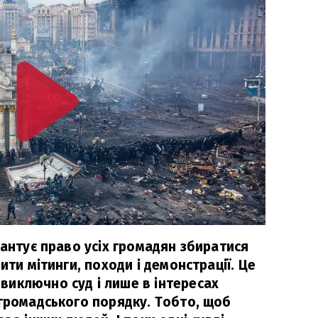
рантує право усіх громадян збиратися
ити мітинги, походи і демонстрації. Це
иключно суд і лише в інтересах
 громадського порядку. Тобто, щоб