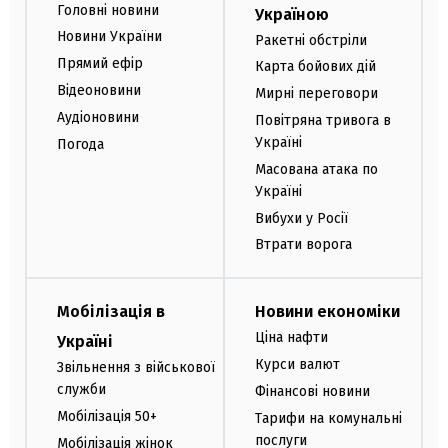
Головні новини
Україною
Новини України
Ракетні обстріли
Прямий ефір
Карта бойових дій
Відеоновини
Мирні переговори
Аудіоновини
Повітряна тривога в
Україні
Погода
Масована атака по
Україні
Вибухи у Росії
Втрати ворога
Мобілізація в
Новини економіки
Ціна нафти
Україні
Курси валют
Звільнення з військової
служби
Фінансові новини
Мобілізація 50+
Тарифи на комунальні
послуги
Мобілізація жінок