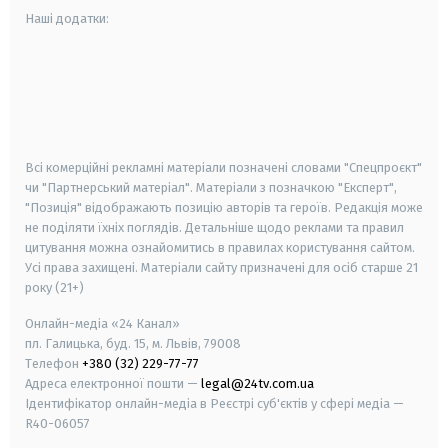
Наші додатки:
android
apple
smart tv
samsung smart tv
Всі комерційні рекламні матеріали позначені словами "Спецпроєкт"
чи "Партнерський матеріал". Матеріали з позначкою "Експерт",
"Позиція" відображають позицію авторів та героїв. Редакція може
не поділяти їхніх поглядів. Детальніше щодо реклами та правил
цитування можна ознайомитись в правилах користування сайтом.
Усі права захищені.
Матеріали сайту призначені для осіб старше
21
року (21+)
Онлайн-медіа «24 Канал»
пл. Галицька, буд. 15, м. Львів, 79008
Телефон
+380 (32) 229-77-77
Адреса електронної пошти —
legal@24tv.com.ua
Ідентифікатор онлайн-медіа в Реєстрі суб'єктів у сфері медіа —
R40-06057