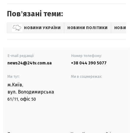
Повʼязані теми:
НОВИНИ УКРАЇНИ
НОВИНИ ПОЛІТИКИ
НОВИНИ
E-mail редакції
Номер телефону:
news24@24tv.com.ua
+38 044 390 5077
Ми тут:
Ми в соцмережах:
м.Київ
,
вул. Володимирська
офіс
61/11,
50