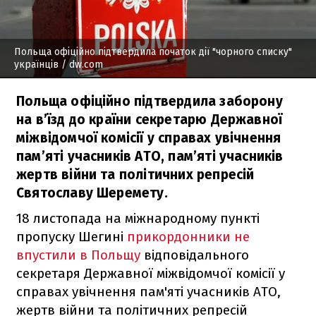
Польща офіційно підтвердила початок дії "чорного списку"
українців
/ dw.com
Польща офіційно підтвердила заборону
на в’їзд до країни секретарю Державної
міжвідомчої комісії у справах увічнення
пам’яті учасників АТО, пам’яті учасників
жертв війни та політичних репресій
Святославу Шеремету.
18 листопада на міжнародному пункті
пропуску Шегині
прикордонники не
впустили в Польщу
відповідального
секретаря Державної міжвідомчої комісії у
справах увічнення пам'яті учасників АТО,
жертв війни та політичних репресій