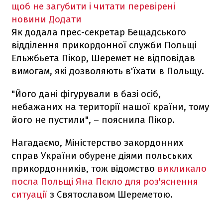
щоб не загубити і читати перевірені
новини
Додати
Як додала прес-секретар Бещадського
відділення прикордонної служби Польщі
Ельжбьета Пікор, Шеремет не відповідав
вимогам, які дозволяють в'їхати в Польщу.
"Його дані фігурували в базі осіб,
небажаних на території нашої країни, тому
його не пустили", – пояснила Пікор.
Нагадаємо, Міністерство закордонних
справ України обурене діями польських
прикордонників, тож відомство
викликало
посла Польщі Яна Пєкло для роз'яснення
ситуації
з Святославом Шереметою.