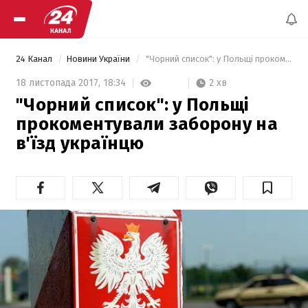
24 Канал
Новини України
 "Чорний список": у Польщі прокоментували заборону на в'їзд українцю 
2 хв
18 листопада 2017,
18:34
"Чорний список": у Польщі
прокоментували заборону на
в'їзд українцю