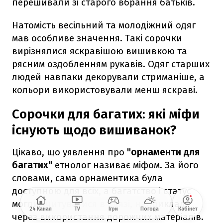
перешивали зі старого вбрання батьків.
Натомість весільний та молодіжний одяг
мав особливе значення. Такі сорочки
вирізнялися яскравішою вишивкою та
рясним оздобленням рукавів. Одяг старших
людей навпаки декорували стриманіше, а
кольори використовували менш яскраві.
Сорочки для багатих: які міфи
існують щодо вишиванок?
Цікаво, що уявлення про
"орнаменти для
багатих"
етнолог називає міфом. За його
словами, сама орнаментика була
доступною для всіх, а багатство і статус
могли зчитуватися в одязі, наприклад,
24 Канал
TV
Ігри
Погода
Кабінет
через використання дорожчих матеріалів.