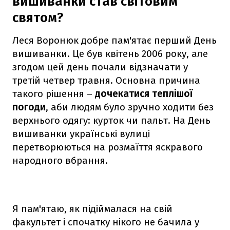
вишиванки став світовим
святом?
Леся Воронюк добре пам'ятає перший День
вишиванки. Це був квітень 2006 року, але
згодом цей день почали відзначати у
третій четвер травня. Основна причина
такого рішення –
дочекатися теплішої
погоди
, аби людям було зручно ходити без
верхнього одягу: курток чи пальт. На День
вишиванки українські вулиці
перетворюються на розмаїття яскравого
народного вбрання.
Я пам'ятаю, як підіймалася на свій
факультет і спочатку нікого не бачила у