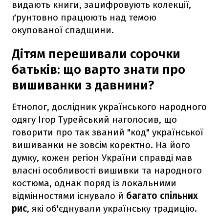
видають книги, зацифровують колекції,
ґрунтовно працюють над темою
окупованої спадщини.
Дітям перешивали сорочки
батьків: що варто знати про
вишиванки з давнини?
Етнолог, дослідник українського народного
одягу Ігор Турейський наголосив, що
говорити про так званий "код" української
вишиванки не зовсім коректно. На його
думку, кожен регіон України справді мав
власні особливості вишивки та народного
костюма, однак поряд із локальними
відмінностями існувало й
багато спільних
рис
, які об'єднували українську традицію.