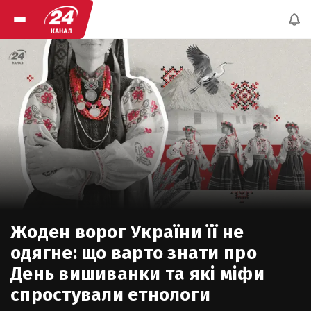
Жоден ворог України її не
одягне: що варто знати про
День вишиванки та які міфи
спростували етнологи