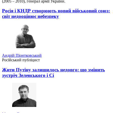
(2005 – 2010), генерал армії України.
Росія і КНДР створюють новий військовий союз:
світ недооцінює небезпеку
Андрій Піонтковський
Російський публіцист
Жити Путіну залишилось недовго: що змінить
зустріч Зеленського і Сі