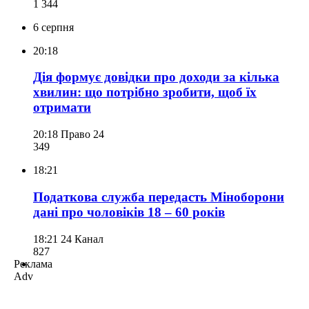
1 344
6 серпня
20:18
Дія формує довідки про доходи за кілька
хвилин: що потрібно зробити, щоб їх
отримати
20:18
Право 24
349
18:21
Податкова служба передасть Міноборони
дані про чоловіків 18 – 60 років
18:21
24 Канал
827
Реклама
Adv