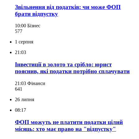
Звільнення від податків: чи може ФОП
брати відпустку
10:00
Бізнес
577
1 серпня
21:03
Інвестиції в золото та срібло: юрист
пояснив, які податки потрібно сплачувати
21:03
Фінанси
641
26 липня
08:17
ФОП можуть не платити податки цілий
місяць: хто має право на "відпустку"