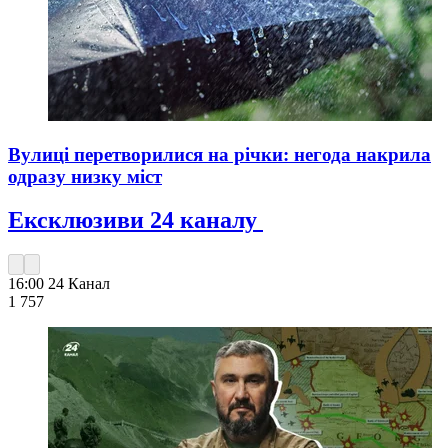
Вулиці перетворилися на річки: негода накрила
одразу низку міст
Ексклюзиви 24 каналу
16:00
24 Канал
1 757