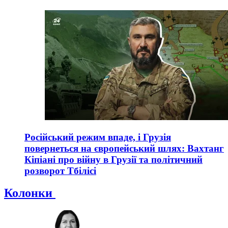
Російський режим впаде, і Грузія
повернеться на європейський шлях: Вахтанг
Кіпіані про війну в Грузії та політичний
розворот Тбілісі
Колонки