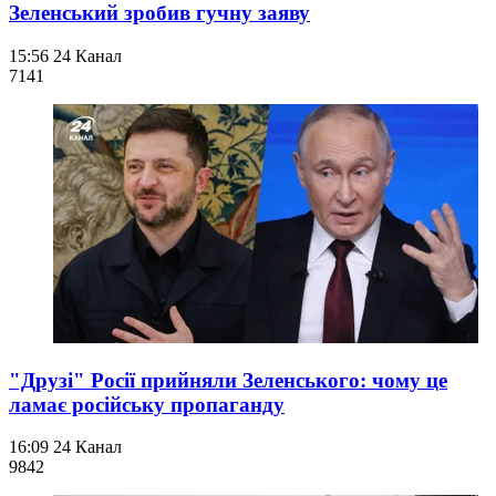
Зеленський зробив гучну заяву
15:56
24 Канал
714
1
"Друзі" Росії прийняли Зеленського: чому це
ламає російську пропаганду
16:09
24 Канал
984
2