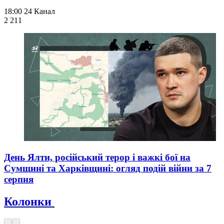
18:00
24 Канал
2 211
День Ялти, російський терор і важкі бої на
Сумщині та Харківщині: огляд подій війни за 7
серпня
Колонки