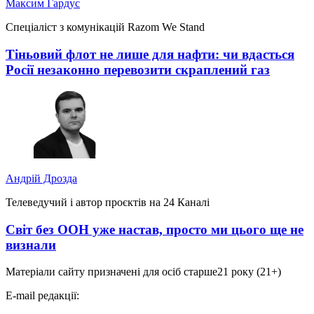
Максим Гардус
Спеціаліст з комунікацій Razom We Stand
Тіньовий флот не лише для нафти: чи вдасться
Росії незаконно перевозити скраплений газ
Андрій Дрозда
Телеведучий і автор проєктів на 24 Каналі
Світ без ООН уже настав, просто ми цього ще не
визнали
Матеріали сайту призначені для осіб старше
21 року (21+)
E-mail редакції: