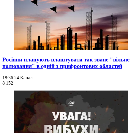
Росіяни планують влаштувати так зване "вільне
полювання" в одній з прифронтових областей
18:36
24 Канал
8 152