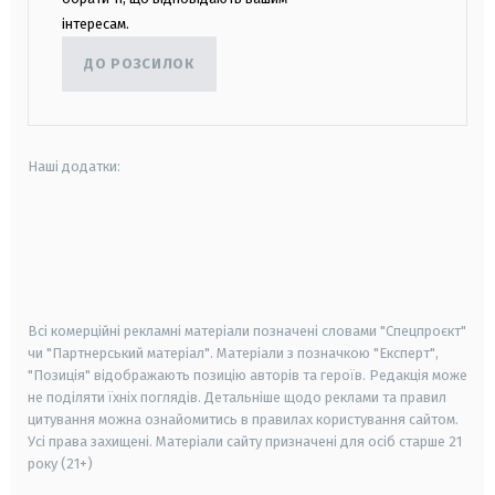
інтересам.
ДО РОЗСИЛОК
Наші додатки:
android
apple
smart tv
samsung smart tv
Всі комерційні рекламні матеріали позначені словами "Спецпроєкт"
чи "Партнерський матеріал". Матеріали з позначкою "Експерт",
"Позиція" відображають позицію авторів та героїв. Редакція може
не поділяти їхніх поглядів. Детальніше щодо реклами та правил
цитування можна ознайомитись в правилах користування сайтом.
Усі права захищені.
Матеріали сайту призначені для осіб старше
21
року (21+)