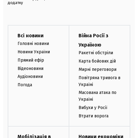
додатку
Всі новини
Війна Росії з
Головні новини
Україною
Новини України
Ракетні обстріли
Прямий ефір
Карта бойових дій
Відеоновини
Мирні переговори
Аудіоновини
Повітряна тривога в
Україні
Погода
Масована атака по
Україні
Вибухи у Росії
Втрати ворога
Мобілізація в
Новини економіки