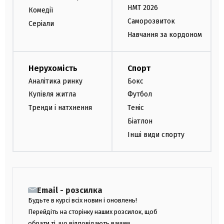
НМТ 2026
Комедії
Саморозвиток
Серіали
Навчання за кордоном
Нерухомість
Спорт
Аналітика ринку
Бокс
Купівля житла
Футбол
Тренди і натхнення
Теніс
Біатлон
Інші види спорту
Email - розсилка
Будьте в курсі всіх новин і оновлень!
Перейдіть на сторінку наших розсилок, щоб
обрати ті, що відповідають вашим