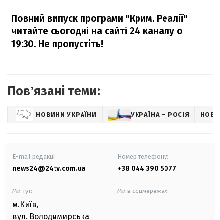
Повний випуск програми "Крим. Реалії"
читайте сьогодні на сайті 24 каналу о
19:30. Не пропустіть!
Повʼязані теми:
НОВИНИ УКРАЇНИ
УКРАЇНА – РОСІЯ
НОВИ
E-mail редакції
Номер телефону:
news24@24tv.com.ua
+38 044 390 5077
Ми тут:
Ми в соцмережах:
м.Київ
,
вул. Володимирська