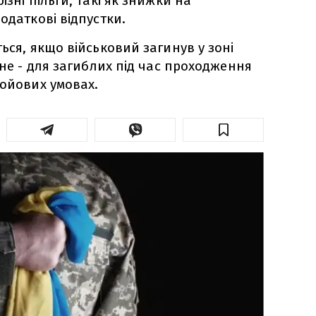
ізні пільги, такі як знижки на
одаткові відпустки.
ься, якщо військовий загинув у зоні
рне - для загиблих під час проходження
бойових умовах.