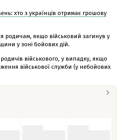
вень: хто з українців отримає грошову
я родичам, якщо військовий загинув у
вщини у зоні бойових дій.
родичів військового, у випадку, якщо
дження військової служби (у небойових