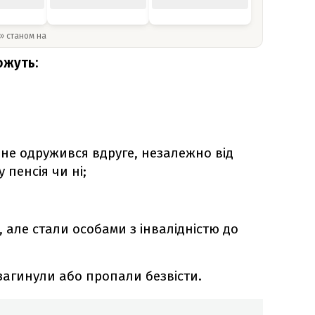
y» станом на
ожуть:
 не одружився вдруге, незалежно від
 пенсія чи ні;
’ї, але стали особами з інвалідністю до
;
 загинули або пропали безвісти.