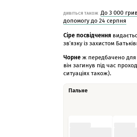
До 3 000 гри
ДИВІТЬСЯ ТАКОЖ
допомогу до 24 серпня
Сіре посвідчення
видаєтьс
зв’язку із захистом Батькі
Чорне
ж передбачено для 
він загинув під час прохо
ситуаціях також).
Пальне