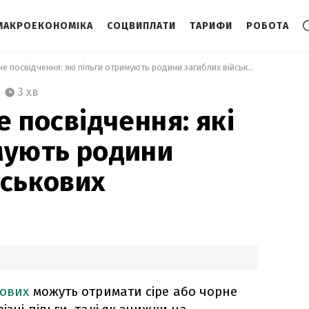
МАКРОЕКОНОМІКА
СОЦВИПЛАТИ
ТАРИФИ
РОБОТА
 Сіре та чорне посвідчення: які пільги отримують родини загиблих військових 
3 хв
е посвідчення: які
мують родини
йськових
кових
можуть отримати сіре або чорне