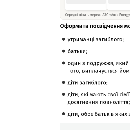
Середні ціни в мережі АЗС «Amic Energ
Оформити посвідчення м
утриманці загиблого;
батьки;
один з подружжя, який
того, виплачується йому
діти загиблого;
діти, які мають свої сім
досягнення повноліття
діти, обоє батьків яких