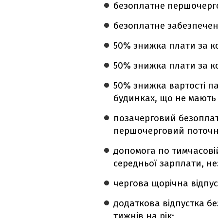
безоплатне першочерго
безоплатне забезпечен
50% знижка плати за к
50% знижка плати за к
50% знижка вартості па
будинках, що не мають
позачерговий безоплат
першочерговий поточни
допомога по тимчасовій
середньої зарплати, не
чергова щорічна відпус
додаткова відпустка б
тижнів на рік;