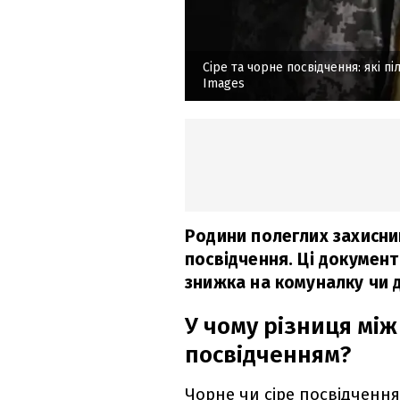
Сіре та чорне посвідчення: які 
Images
Родини полеглих захисни
посвідчення. Ці документ
знижка на комуналку чи 
У чому різниця між
посвідченням?
Чорне чи сіре посвідченн