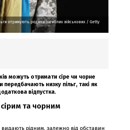
пільги отримують родини загиблих військових
/ Getty
ків можуть отримати сіре чи чорне
и передбачають низку пільг, такі як
додаткова відпустка.
 сірим та чорним
я видають рідним, залежно від обставин