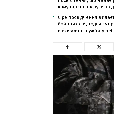
посвідчення, що надає р
комунальні послуги та д
Сіре посвідчення видаєт
бойових дій, тоді як чо
військової служби у не