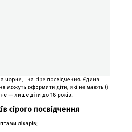
а чорне, і на сіре посвідчення. Єдина
ння можуть оформити діти, які не мають (і
рне — лише діти до 18 років.
ів сірого посвідчення
птами лікарів;