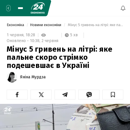
Економіка
Новини економіки
 Мінус 5 гривень на літрі: яке пальне скоро стрімко подешевшає в Україні 
5 хв
1 червня,
18:28
Оновлено -
10:38,
2 червня
Мінус 5 гривень на літрі: яке
пальне скоро стрімко
подешевшає в Україні
Яніна Мурдза