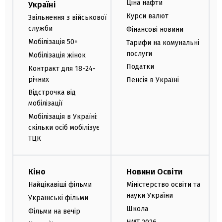
Ціна нафти
Україні
Курси валют
Звільнення з військової
служби
Фінансові новини
Мобілізація 50+
Тарифи на комунальні
послуги
Мобілізація жінок
Податки
Контракт для 18-24-
річних
Пенсія в Україні
Відстрочка від
мобілізації
Мобілізація в Україні:
скільки осіб мобілізує
ТЦК
Кіно
Новини Освіти
Найцікавіші фільми
Міністерство освіти та
науки України
Українські фільми
Школа
Фільми на вечір