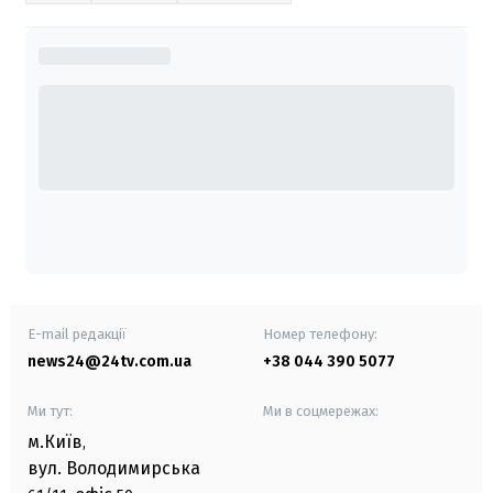
E-mail редакції
Номер телефону:
news24@24tv.com.ua
+38 044 390 5077
Ми тут:
Ми в соцмережах:
м.Київ
,
вул. Володимирська