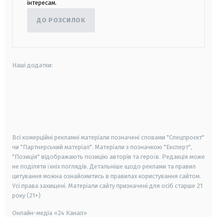
інтересам.
ДО РОЗСИЛОК
Наші додатки:
android
apple
smart tv
samsung smart tv
Всі комерційні рекламні матеріали позначені словами "Спецпроєкт"
чи "Партнерський матеріал". Матеріали з позначкою "Експерт",
"Позиція" відображають позицію авторів та героїв. Редакція може
не поділяти їхніх поглядів. Детальніше щодо реклами та правил
цитування можна ознайомитись в правилах користування сайтом.
Усі права захищені.
Матеріали сайту призначені для осіб старше
21
року (21+)
Онлайн-медіа «24 Канал»