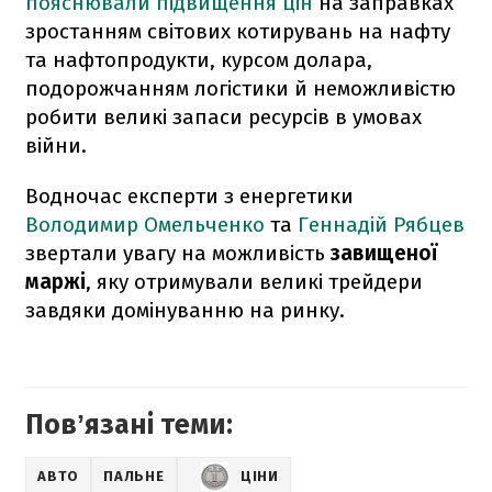
пояснювали підвищення цін
на заправках
зростанням світових котирувань на нафту
та нафтопродукти, курсом долара,
подорожчанням логістики й неможливістю
робити великі запаси ресурсів в умовах
війни.
Водночас експерти з енергетики
Володимир Омельченко
та
Геннадій Рябцев
звертали увагу на можливість
завищеної
маржі
, яку отримували великі трейдери
завдяки домінуванню на ринку.
Повʼязані теми:
АВТО
ПАЛЬНЕ
ЦІНИ