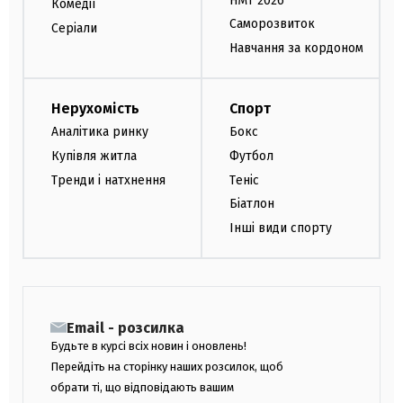
НМТ 2026
Комедії
Саморозвиток
Серіали
Навчання за кордоном
Нерухомість
Спорт
Аналітика ринку
Бокс
Купівля житла
Футбол
Тренди і натхнення
Теніс
Біатлон
Інші види спорту
Email - розсилка
Будьте в курсі всіх новин і оновлень!
Перейдіть на сторінку наших розсилок, щоб
обрати ті, що відповідають вашим