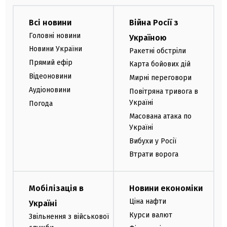
Всі новини
Війна Росії з
Головні новини
Україною
Новини України
Ракетні обстріли
Прямий ефір
Карта бойових дій
Відеоновини
Мирні переговори
Аудіоновини
Повітряна тривога в
Україні
Погода
Масована атака по
Україні
Вибухи у Росії
Втрати ворога
Мобілізація в
Новини економіки
Ціна нафти
Україні
Курси валют
Звільнення з військової