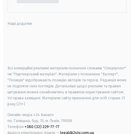
Наші додатки:
android
apple
smart tv
samsung smart tv
Всі комерційні рекламні матеріали позначені словами "Спецпроєкт"
чи "Партнерський матеріал". Матеріали з позначкою "Експерт",
"Позиція" відображають позицію авторів та героїв. Редакція може
не поділяти їхніх поглядів. Детальніше щодо реклами та правил
цитування можна ознайомитись в правилах користування сайтом.
Усі права захищені.
Матеріали сайту призначені для осіб старше
21
року (21+)
Онлайн-медіа «24 Канал»
пл. Галицька, буд. 15, м. Львів, 79008
Телефон
+380 (32) 229-77-77
Адреса електронної пошти —
legal@24tv.com.ua