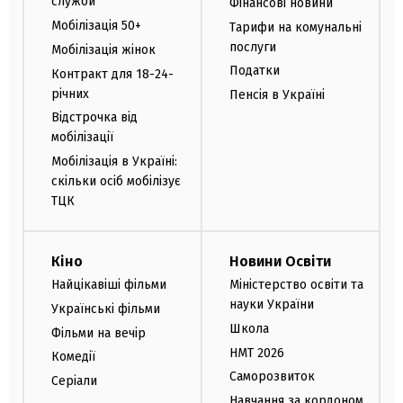
служби
Фінансові новини
Мобілізація 50+
Тарифи на комунальні
послуги
Мобілізація жінок
Податки
Контракт для 18-24-
річних
Пенсія в Україні
Відстрочка від
мобілізації
Мобілізація в Україні:
скільки осіб мобілізує
ТЦК
Кіно
Новини Освіти
Найцікавіші фільми
Міністерство освіти та
науки України
Українські фільми
Школа
Фільми на вечір
НМТ 2026
Комедії
Саморозвиток
Серіали
Навчання за кордоном