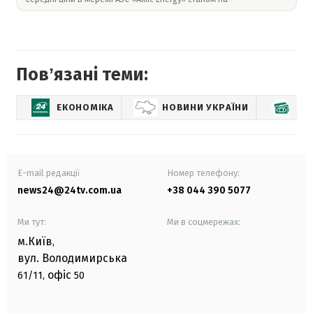
Повʼязані теми:
ЕКОНОМІКА
НОВИНИ УКРАЇНИ
КУ
E-mail редакції
Номер телефону:
news24@24tv.com.ua
+38 044 390 5077
Ми тут:
Ми в соцмережах:
м.Київ
,
вул. Володимирська
офіс
61/11,
50