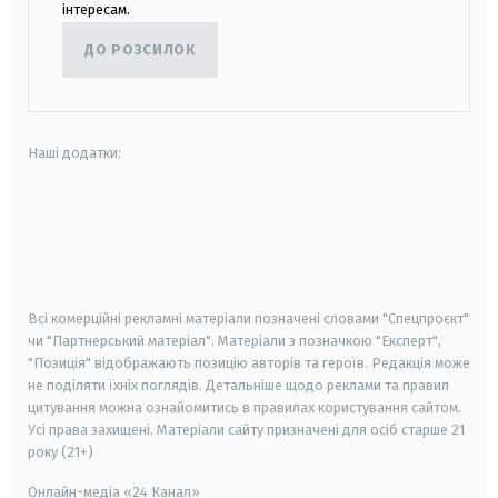
інтересам.
ДО РОЗСИЛОК
Наші додатки:
android
apple
smart tv
samsung smart tv
Всі комерційні рекламні матеріали позначені словами "Спецпроєкт"
чи "Партнерський матеріал". Матеріали з позначкою "Експерт",
"Позиція" відображають позицію авторів та героїв. Редакція може
не поділяти їхніх поглядів. Детальніше щодо реклами та правил
цитування можна ознайомитись в правилах користування сайтом.
Усі права захищені.
Матеріали сайту призначені для осіб старше
21
року (21+)
Онлайн-медіа «24 Канал»