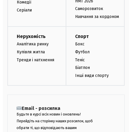
НМТ 2026
Комедії
Саморозвиток
Серіали
Навчання за кордоном
Нерухомість
Спорт
Аналітика ринку
Бокс
Купівля житла
Футбол
Тренди і натхнення
Теніс
Біатлон
Інші види спорту
Email - розсилка
Будьте в курсі всіх новин і оновлень!
Перейдіть на сторінку наших розсилок, щоб
обрати ті, що відповідають вашим