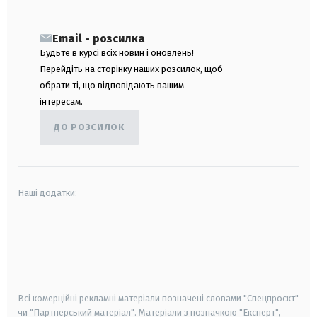
Email - розсилка
Будьте в курсі всіх новин і оновлень!
Перейдіть на сторінку наших розсилок, щоб
обрати ті, що відповідають вашим
інтересам.
ДО РОЗСИЛОК
Наші додатки:
android
apple
smart tv
samsung smart tv
Всі комерційні рекламні матеріали позначені словами "Спецпроєкт"
чи "Партнерський матеріал". Матеріали з позначкою "Експерт",