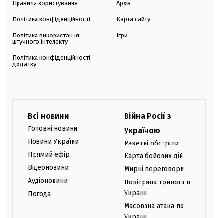
Правила користування
Архів
Політика конфіденційності
Карта сайту
Політика використання
Ігри
штучного інтелекту
Політика конфіденційності
додатку
Всі новини
Війна Росії з
Головні новини
Україною
Новини України
Ракетні обстріли
Прямий ефір
Карта бойових дій
Відеоновини
Мирні переговори
Аудіоновини
Повітряна тривога в
Україні
Погода
Масована атака по
Україні