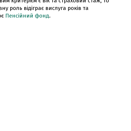
вим критерієм є вік та страховий стаж, то
ну роль відіграє вислуга років та
ює
Пенсійний фонд
.