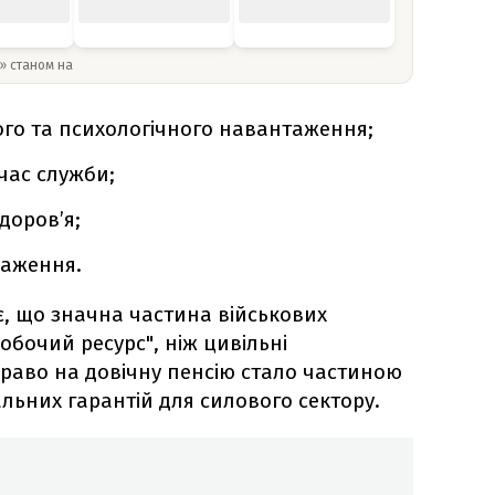
y» станом на
ого та психологічного навантаження;
час служби;
доров’я;
наження.
, що значна частина військових
бочий ресурс", ніж цивільні
право на довічну пенсію стало частиною
альних гарантій для силового сектору.