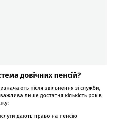
стема довічних пенсій?
ризначають після звільнення зі служби,
т важлива лише достатня кількість років
ажу:
ислуги дають право на пенсію