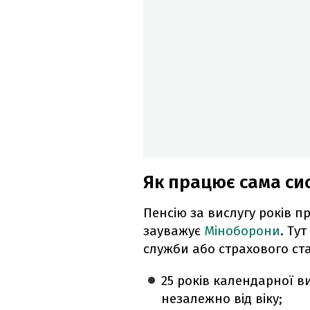
Як працює сама си
Пенсію за вислугу років п
зауважує
Міноборони
. Ту
служби або страхового ст
25 років календарної в
незалежно від віку;