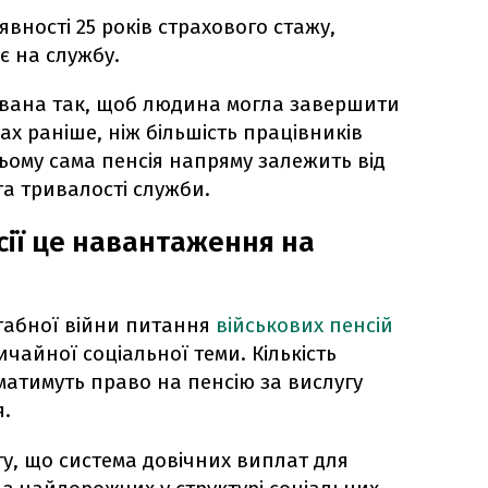
аявності 25 років страхового стажу,
є на службу.
вана так, щоб людина могла завершити
ах раніше, ніж більшість працівників
ьому сама пенсія напряму залежить від
а тривалості служби.
сії це навантаження на
табної війни питання
військових пенсій
чайної соціальної теми. Кількість
матимуть право на пенсію за вислугу
я.
гу, що система довічних виплат для