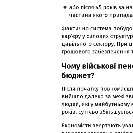
або після 45 років за н
частина якого припада
Фактично система побудо
кар’єру у силових структур
цивільного сектору. При ц
грошового забезпечення т
Чому військові пен
бюджет?
Після початку повномасш
вийшло далеко за межі зви
людей, які у майбутньому 
років, суттєво збільшуєтьс
Економісти звертають ува