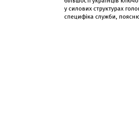
більшості українців ключо
у силових структурах голов
специфіка служби, поясн