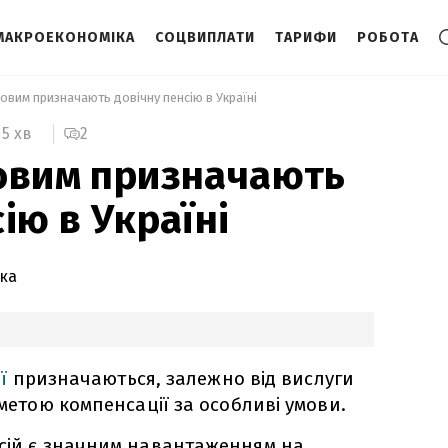
МАКРОЕКОНОМІКА
СОЦВИПЛАТИ
ТАРИФИ
РОБОТА
ковим призначають довічну пенсію в Україні 
2
5 хв
овим призначають
ію в Україні
ка
ї
призначаються, залежно від вислуги
 метою компенсації за особливі умови.
нсій є значним навантаженням на