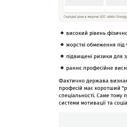
Середні ціни в мережі АЗС «Amic Energ
високий рівень фізичн
жорсткі обмеження під 
підвищені ризики для з
раннє професійне вис
Фактично держава визнає
професій має коротший "ро
спеціальності. Саме тому 
системи мотивації та соці