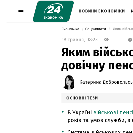
НОВИНИ ЕКОНОМІКИ
Економіка
Соцвиплати
 Яким війсь
18 травня,
08:23
Яким військ
довічну пенс
Катерина Добровольсь
ОСНОВНІ ТЕЗИ
В Україні
військові пенсі
років та умов служби, з
Система військових пе