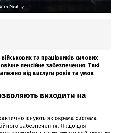
ото Pixabay
ї військових та працівників силових
овічне пенсійне забезпечення. Такі
алежно від вислуги років та умов
озволяють виходити на
ї фактично існують як окрема система
сійного забезпечення. Якщо для