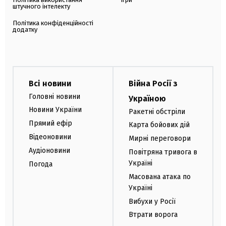
штучного інтелекту
Політика конфіденційності
додатку
Всі новини
Війна Росії з
Головні новини
Україною
Новини України
Ракетні обстріли
Прямий ефір
Карта бойових дій
Відеоновини
Мирні переговори
Аудіоновини
Повітряна тривога в
Україні
Погода
Масована атака по
Україні
Вибухи у Росії
Втрати ворога