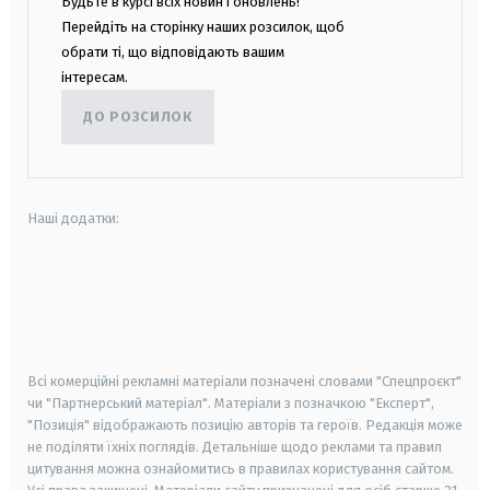
Будьте в курсі всіх новин і оновлень!
Перейдіть на сторінку наших розсилок, щоб
обрати ті, що відповідають вашим
інтересам.
ДО РОЗСИЛОК
Наші додатки:
android
apple
smart tv
samsung smart tv
Всі комерційні рекламні матеріали позначені словами "Спецпроєкт"
чи "Партнерський матеріал". Матеріали з позначкою "Експерт",
"Позиція" відображають позицію авторів та героїв. Редакція може
не поділяти їхніх поглядів. Детальніше щодо реклами та правил
цитування можна ознайомитись в правилах користування сайтом.