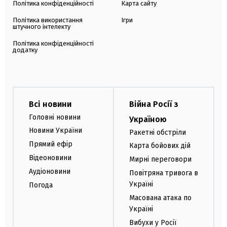
Політика конфіденційності
Карта сайту
Політика використання
Ігри
штучного інтелекту
Політика конфіденційності
додатку
Всі новини
Війна Росії з
Головні новини
Україною
Новини України
Ракетні обстріли
Прямий ефір
Карта бойових дій
Відеоновини
Мирні переговори
Аудіоновини
Повітряна тривога в
Україні
Погода
Масована атака по
Україні
Вибухи у Росії