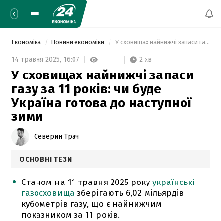
Економіка
Новини економіки
 У сховищах найнижчі запаси газу за 11 років: чи буде Україна готова до наступної зими 
2 хв
14 травня 2025,
16:07
У сховищах найнижчі запаси
газу за 11 років: чи буде
Україна готова до наступної
зими
Северин Трач
ОСНОВНІ ТЕЗИ
Станом на 11 травня 2025 року
українські
газосховища
зберігають 6,02 мільярдів
кубометрів газу, що є найнижчим
показником за 11 років.