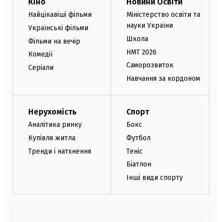
Кіно
Новини Освіти
Найцікавіші фільми
Міністерство освіти та
науки України
Українські фільми
Школа
Фільми на вечір
НМТ 2026
Комедії
Саморозвиток
Серіали
Навчання за кордоном
Нерухомість
Спорт
Аналітика ринку
Бокс
Купівля житла
Футбол
Тренди і натхнення
Теніс
Біатлон
Інші види спорту