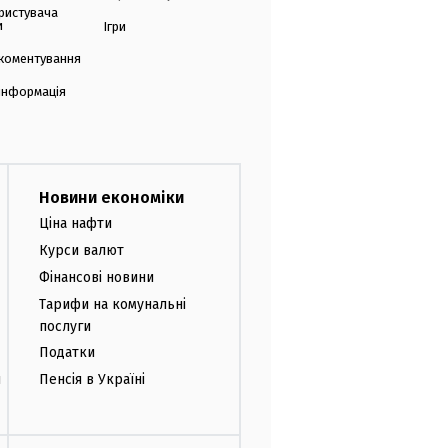
ристувача
и
Ігри
коментування
 інформація
Новини економіки
Ціна нафти
Курси валют
Фінансові новини
Тарифи на комунальні
послуги
Податки
и
Пенсія в Україні