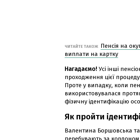
Пенсія на оку
ЧИТАЙТЕ ТАКОЖ
виплати на картку
Нагадаємо!
Усі інші пенсі
проходження цієї процеду
Проте у випадку, коли пен
використовувалася протяго
фізичну ідентифікацію ос
Як пройти ідентиф
Валентина Боршовська так
перебувають за кордоном,