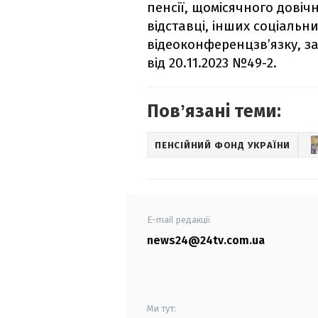
пенсії, щомісячного довіч
відставці, інших соціаль
відеоконференцзв’язку, 
від 20.11.2023 №49-2.
Повʼязані теми:
ПЕНСІЙНИЙ ФОНД УКРАЇНИ
E-mail редакції
news24@24tv.com.ua
Ми тут: