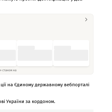
y» станом на
ції на Єдиному державному вебпорталі
ві України за кордоном.