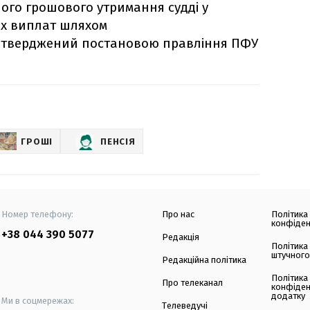
ного грошового утримання судді у
них виплат шляхом
затверджений постановою правління ПФУ
ГРОШІ
ПЕНСІЯ
Номер телефону:
Про нас
Політика
конфіден
+38 044 390 5077
Редакція
Політика
штучного
Редакційна політика
Політика
Про телеканал
конфіден
додатку
Ми в соцмережах:
Телеведучі