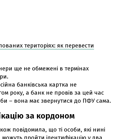
пованих територіях: як перевести
онери ще не обмежені в термінах
ри.
сійна банківська картка не
м року, а банк не провів за цей час
оби – вона має звернутися до ПФУ сама.
ікацію за кордоном
ож повідомила, що ті особи, які нині
 можуть пройти ідентифікацію у два