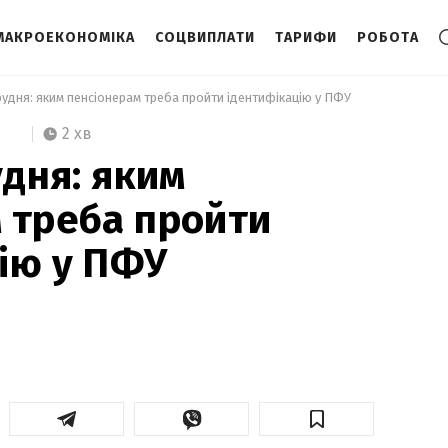
МАКРОЕКОНОМІКА
СОЦВИПЛАТИ
ТАРИФИ
РОБОТА
грудня: яким пенсіонерам треба пройти ідентифікацію у ПФУ 
2 хв
удня: яким
 треба пройти
ію у ПФУ