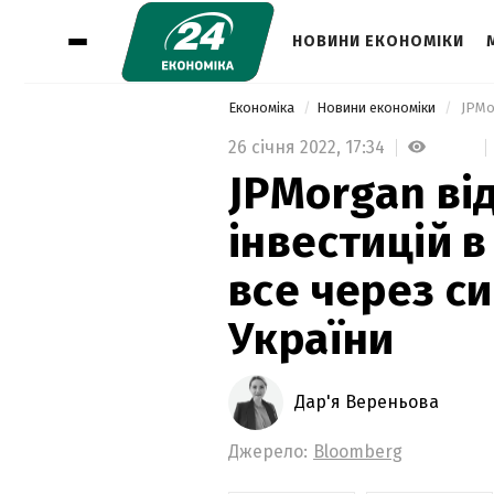
НОВИНИ ЕКОНОМІКИ
Економіка
Новини економіки
26 січня 2022,
17:34
JPMorgan ві
інвестицій в
все через с
України
Дар'я Вереньова
Джерело:
Bloomberg