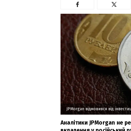
JPMorgan відмовився від інвести
Аналітики JPMorgan не р
вкладення у російський р