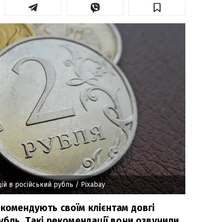
цій в російський рубль
/ Pixabay
екомендують своїм клієнтам довгі
убль. Такі рекомендації вони озвучили