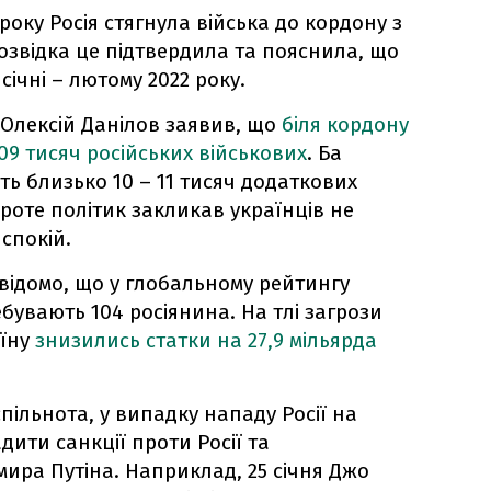
року Росія стягнула війська до кордону з
озвідка це підтвердила та пояснила, що
ічні – лютому 2022 року.
 Олексій Данілов заявив, що
біля кордону
09 тисяч російських військових
. Ба
ть близько 10 – 11 тисяч додаткових
роте політик закликав українців не
 спокій.
 відомо, що у глобальному рейтингу
ебувають 104 росіянина. На тлі загрози
їну
знизились статки на 27,9 мільярда
пільнота, у випадку нападу Росії на
дити санкції проти Росії та
ира Путіна. Наприклад, 25 січня Джо