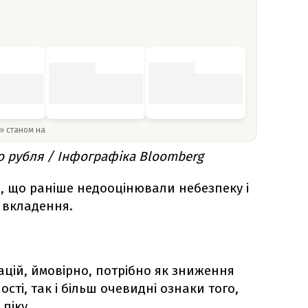
y» станом на
о рубля / Інфографіка Bloomberg
, що раніше недооцінювали небезпеку і
і вкладення.
гацій, ймовірно, потрібно як зниження
сті, так і більш очевидні ознаки того,
піку,