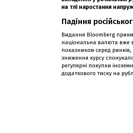
на тлі наростання напруж
Падіння російсько
Видання Bloomberg прикм
національна валюта вже в
показником серед ринків, 
зниження курсу спонукал
регулярні покупки інозем
додаткового тиску на рубл