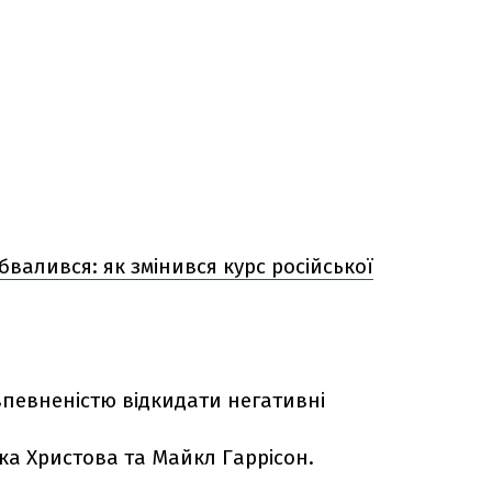
бвалився: як змінився курс російської
певненістю відкидати негативні
ка Христова та Майкл Гаррісон.