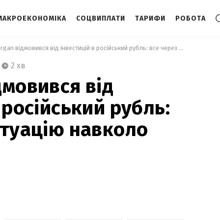
МАКРОЕКОНОМІКА
СОЦВИПЛАТИ
ТАРИФИ
РОБОТА
 JPMorgan відмовився від інвестицій в російський рубль: все через ситуацію навколо України 
2 хв
дмовився від
 російський рубль:
итуацію навколо