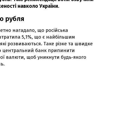
еності навколо України.
го рубля
етно нагадало, що російська
тратила 5,1%, що є найбільшим
які розвиваються. Таке різке та швидке
о центральний банк припинити
ної валюти, щоб уникнути будь-якого
ь.