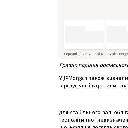
Середні ціни в мережі АЗС «Amic Energ
Графік падіння російськог
У JPMorgan також визнали
в результаті втратили так
Для стабільного ралі облі
геополітичної невизначено
що інфляція досягла свого 