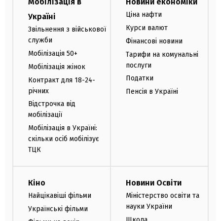
Мобілізація в
Новини економіки
Ціна нафти
Україні
Курси валют
Звільнення з військової
служби
Фінансові новини
Мобілізація 50+
Тарифи на комунальні
послуги
Мобілізація жінок
Податки
Контракт для 18-24-
річних
Пенсія в Україні
Відстрочка від
мобілізації
Мобілізація в Україні:
скільки осіб мобілізує
ТЦК
Кіно
Новини Освіти
Найцікавіші фільми
Міністерство освіти та
науки України
Українські фільми
Школа