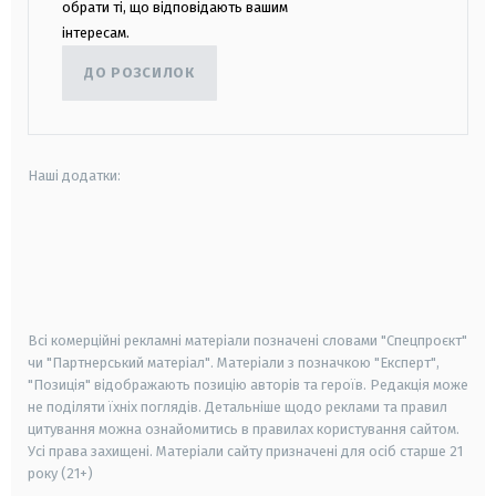
обрати ті, що відповідають вашим
інтересам.
ДО РОЗСИЛОК
Наші додатки:
android
apple
smart tv
samsung smart tv
Всі комерційні рекламні матеріали позначені словами "Спецпроєкт"
чи "Партнерський матеріал". Матеріали з позначкою "Експерт",
"Позиція" відображають позицію авторів та героїв. Редакція може
не поділяти їхніх поглядів. Детальніше щодо реклами та правил
цитування можна ознайомитись в правилах користування сайтом.
Усі права захищені.
Матеріали сайту призначені для осіб старше
21
року (21+)