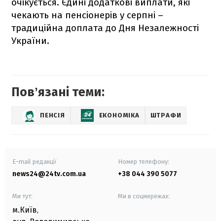
очікується. Єдині додаткові виплати, які
чекають на пенсіонерів у серпні –
традиційна доплата до Дня Незалежності
України.
Повʼязані теми:
ПЕНСІЯ
ЕКОНОМІКА
ШТРАФИ
E-mail редакції
Номер телефону:
news24@24tv.com.ua
+38 044 390 5077
Ми тут:
Ми в соцмережах:
м.Київ
,