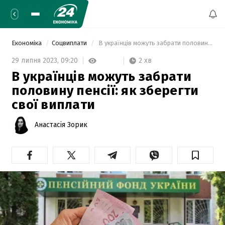
Економіка
Соцвиплати
 В українців можуть забрати половину пенсії: як зберегти свої виплати 
2 хв
29 липня 2023,
09:20
В українців можуть забрати
половину пенсії: як зберегти
свої виплати
Анастасія Зорик