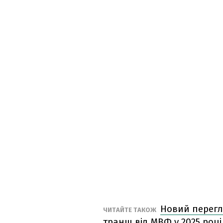
Новий перегл
ЧИТАЙТЕ ТАКОЖ
транш від МВФ у 2025 році