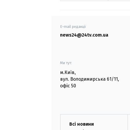
E-mail редакції
news24@24tv.com.ua
Ми тут:
м.Київ
,
вул. Володимирська
61/11,
офіс
50
Всі новини