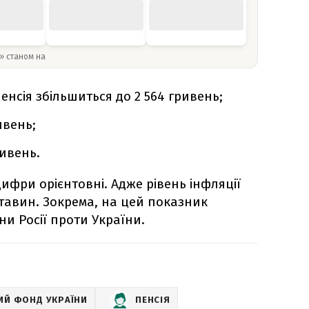
y» станом на
пенсія збільшиться до 2 564 гривень;
ривень;
ривень.
ифри орієнтовні. Адже рівень інфляції
ставин. Зокрема, на цей показник
и Росії проти України.
ИЙ ФОНД УКРАЇНИ
ПЕНСІЯ