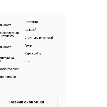
Контакти
ційності
Вакансії
 використання
 інтелекту
Структура власності
Архів
ційності
Карта сайту
ристувача
и
Ігри
коментування
 інформація
Новини економіки