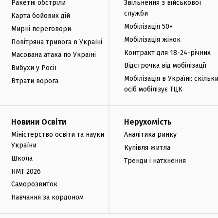
Ракетні обстріли
Звільнення з військової
служби
Карта бойових дій
Мобілізація 50+
Мирні переговори
Мобілізація жінок
Повітряна тривога в Україні
Контракт для 18-24-річних
Масована атака по Україні
Відстрочка від мобілізації
Вибухи у Росії
Мобілізація в Україні: скільк
Втрати ворога
осіб мобілізує ТЦК
Новини Освіти
Нерухомість
Міністерство освіти та науки
Аналітика ринку
України
Купівля житла
Школа
Тренди і натхнення
НМТ 2026
Саморозвиток
Навчання за кордоном