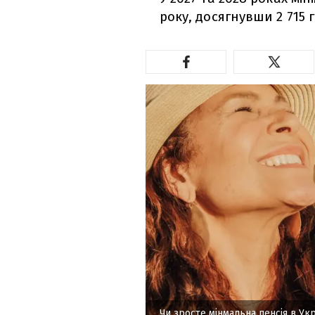
року, досягнувши 2 715 г
Чи зросте мінмальна пенсія в Укр