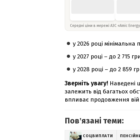
Середні ціни в мережі АЗС «Amic Energ
у 2026 році мінімальна 
у 2027 році – до 2 715 г
у 2028 році – до 2 859 г
Зверніть увагу!
Наведені ц
залежить від багатьох об
впливає продовження війн
Повʼязані теми:
СОЦВИПЛАТИ
ПЕНСІЙН