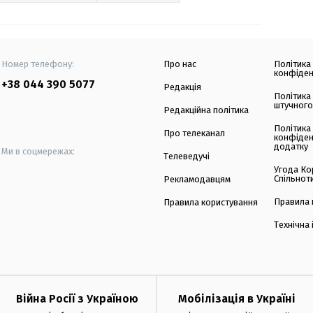
Номер телефону:
Про нас
Політика
конфіден
+38 044 390 5077
Редакція
Політика
штучного
Редакційна політика
Політика
Про телеканал
конфіден
додатку
Ми в соцмережах:
Телеведучі
Угода Ко
Спільнот
Рекламодавцям
Правила 
Правила користування
Технічна
Війна Росії з Україною
Мобілізація в Україні