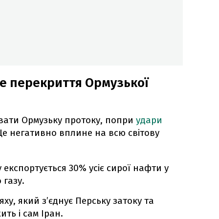
ме перекриття Ормузької
вати Ормузьку протоку, попри
удари
 Це негативно вплине на всю світову
 експортується 30% усіє сирої нафти у
 газу.
ху, який з’єднує Перську затоку та
ть і сам Іран.