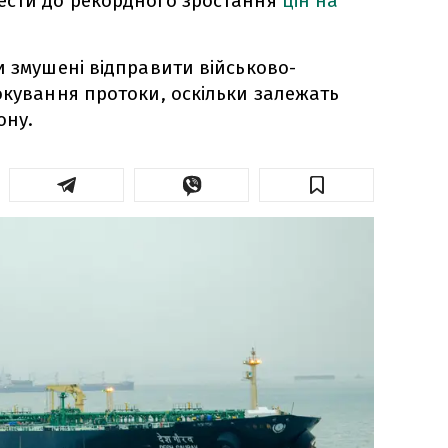
ести до рекордного зростання
цін на
и змушені відправити військово-
окування протоки, оскільки залежать
ону.