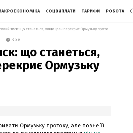
МАКРОЕКОНОМІКА
СОЦВИПЛАТИ
ТАРИФИ
РОБОТА
 Нафтовий тиск: що станеться, якщо Іран перекриє Ормузьку протоку 
3 хв
ск: що станеться,
ерекриє Ормузьку
ривати Ормузьку протоку, але повне її