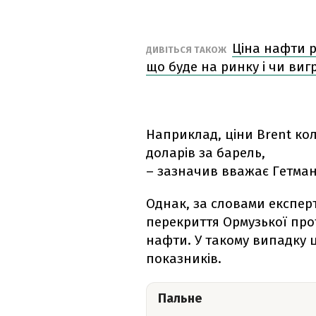
Ціна нафти р
ДИВІТЬСЯ ТАКОЖ
що буде на ринку і чи вигр
Наприклад, ціни Brent кол
доларів за барель,
– зазначив вважає Гетман
Однак, за словами експерт
перекриття Ормузької прот
нафти. У такому випадку 
показників.
Пальне