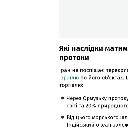
Які наслідки мати
протоки
Іран не поспішає перекри
Ізраїлю
по його об’єктах.
торгівлю:
Через Ормузьку протоку
світі та 20% природного
Від цього морського шля
Індійський океан залежи