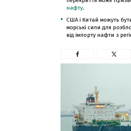
перекриття може призв
нафту
.
США і Китай можуть бут
морські сили для розбл
від імпорту нафти з регі