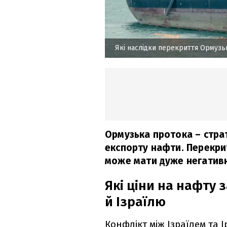
Які наслідки перекриття Ормузь
Ормузька протока – страт
експорту нафти. Перекри
може мати дуже негативн
Які ціни на нафту 
й Ізраїлю
Конфлікт між Ізраїлем та 