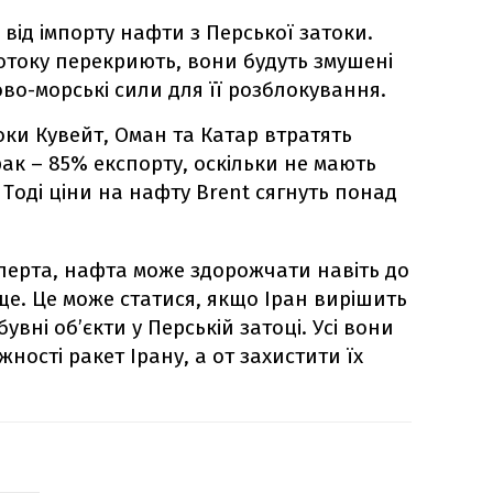
від імпорту нафти з Перської затоки.
отоку перекриють, вони будуть змушені
ово-морські сили для її розблокування.
ки Кувейт, Оман та Катар втратять
рак – 85% експорту, оскільки не мають
 Тоді ціни на нафту Brent сягнуть понад
перта, нафта може здорожчати навіть до
ище. Це може статися, якщо Іран вирішить
ні об’єкти у Перській затоці. Усі вони
ності ракет Ірану, а от захистити їх