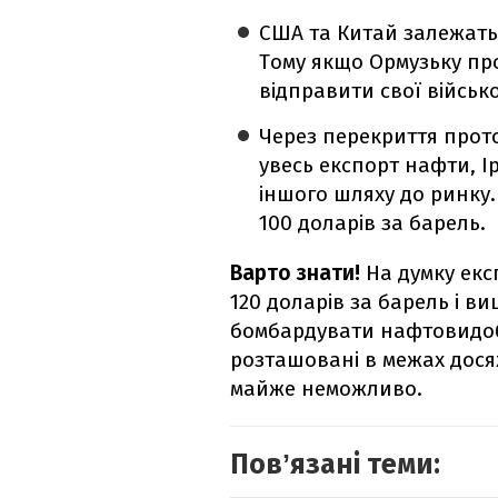
США та Китай залежать 
Тому якщо Ормузьку пр
відправити свої військ
Через перекриття прото
увесь експорт нафти, І
іншого шляху до ринку.
100 доларів за барель.
Варто знати!
На думку екс
120 доларів за барель і в
бомбардувати нафтовидобув
розташовані в межах досяж
майже неможливо.
Повʼязані теми: