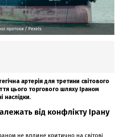
кої протоки
/ Рexels
егічна артерія для третини світового
ття цього торгового шляху Іраном
і наслідки.
залежать від конфлікту Ірану
Іраном не вплине критично на світові