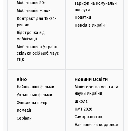
Мобілізація 50+
Тарифи на комунальні
послуги
Мобілізація жінок
Податки
Контракт для 18-24-
річних
Пенсія в Україні
Відстрочка від
мобілізації
Мобілізація в Україні:
скільки осіб мобілізує
ТЦК
Кіно
Новини Освіти
Найцікавіші фільми
Міністерство освіти та
науки України
Українські фільми
Школа
Фільми на вечір
НМТ 2026
Комедії
Саморозвиток
Серіали
Навчання за кордоном