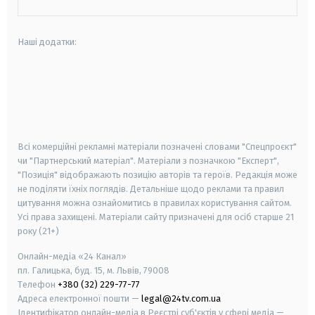
Наші додатки:
android
apple
smart tv
samsung smart tv
Всі комерційні рекламні матеріали позначені словами "Спецпроєкт"
чи "Партнерський матеріал". Матеріали з позначкою "Експерт",
"Позиція" відображають позицію авторів та героїв. Редакція може
не поділяти їхніх поглядів. Детальніше щодо реклами та правил
цитування можна ознайомитись в правилах користування сайтом.
Усі права захищені.
Матеріали сайту призначені для осіб старше
21
року (21+)
Онлайн-медіа «24 Канал»
пл. Галицька, буд. 15, м. Львів, 79008
Телефон
+380 (32) 229-77-77
Адреса електронної пошти —
legal@24tv.com.ua
Ідентифікатор онлайн-медіа в Реєстрі суб'єктів у сфері медіа —