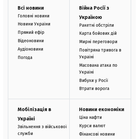
Всі новини
Війна Росії з
Головні новини
Україною
Новини України
Ракетні обстріли
Прямий ефір
Карта бойових дій
Відеоновини
Мирні переговори
Аудіоновини
Повітряна тривога в
Україні
Погода
Масована атака по
Україні
Вибухи у Росії
Втрати ворога
Мобілізація в
Новини економіки
Ціна нафти
Україні
Курси валют
Звільнення з військової
служби
Фінансові новини