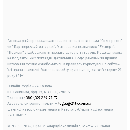
android
apple
smart tv
samsung smart tv
Всі комерційні рекламні матеріали позначені словами "Спецпроєкт"
чи "Партнерський матеріал". Матеріали з позначкою "Експерт",
"Позиція" відображають позицію авторів та героїв. Редакція може
не поділяти їхніх поглядів. Детальніше щодо реклами та правил
цитування можна ознайомитись в правилах користування сайтом.
Усі права захищені.
Матеріали сайту призначені для осіб старше
21
року (21+)
Онлайн-медіа «24 Канал»
пл. Галицька, буд. 15, м. Львів, 79008
Телефон
+380 (32) 229-77-77
Адреса електронної пошти —
legal@24tv.com.ua
Ідентифікатор онлайн-медіа в Реєстрі суб'єктів у сфері медіа —
R40-06057
© 2005—2026,
ПрАТ «Телерадіокомпанія "Люкс"», 24 Канал.