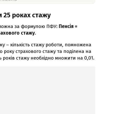
и 25 роках стажу
ожна за формулою ПФУ:
Пенсія =
рахового стажу.
жу – кількість стажу роботи, помножена
о року страхового стажу та поділена на
ть років стажу необхідно множити на 0,01.