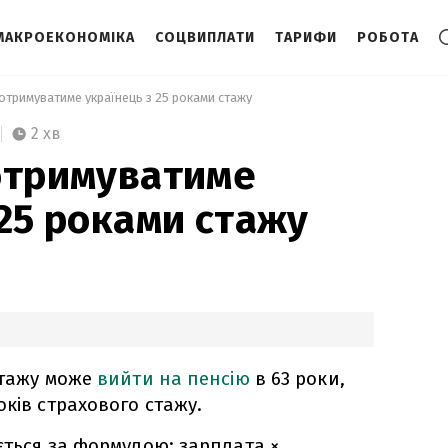
МАКРОЕКОНОМІКА
СОЦВИПЛАТИ
ТАРИФИ
РОБОТА
 отримуватиме українець з 25 роками стажу 
2 хв
отримуватиме
 25 роками стажу
стажу може
вийти на пенсію
в 63 роки,
оків страхового стажу.
ується за формулою: зарплата ×