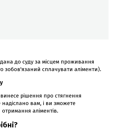
одана до суду за місцем проживання
хто зобов'язаний сплачувати аліменти).
у
д винесе рішення про стягнення
е надіслано вам, і ви зможете
 отримання аліментів.
ібні?