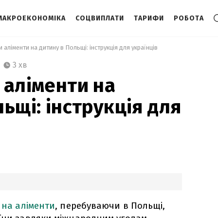
МАКРОЕКОНОМІКА
СОЦВИПЛАТИ
ТАРИФИ
РОБОТА
и аліменти на дитину в Польщі: інструкція для українців 
3 хв
 аліменти на
ьщі: інструкція для
 на аліменти
, перебуваючи в Польщі,