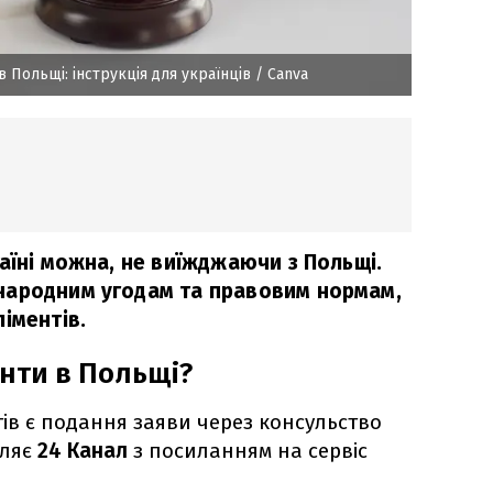
в Польщі: інструкція для українців
/ Canva
аїні можна, не виїжджаючи з Польщі.
народним угодам та правовим нормам,
іментів.
енти в Польщі?
ів є подання заяви через консульство
мляє
24 Канал
з посиланням на сервіс