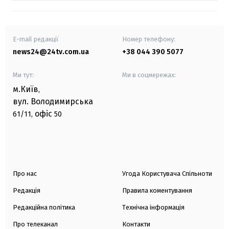
E-mail редакції
Номер телефону:
news24@24tv.com.ua
+38 044 390 5077
Ми тут:
Ми в соцмережах:
м.Київ
,
вул. Володимирська
офіс
61/11,
50
Про нас
Угода Користувача Спільноти
Редакція
Правила коментування
Редакційна політика
Технічна інформація
Про телеканал
Контакти