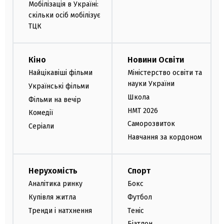
Мобілізація в Україні:
скільки осіб мобілізує
ТЦК
Кіно
Новини Освіти
Найцікавіші фільми
Міністерство освіти та
науки України
Українські фільми
Школа
Фільми на вечір
НМТ 2026
Комедії
Саморозвиток
Серіали
Навчання за кордоном
Нерухомість
Спорт
Аналітика ринку
Бокс
Купівля житла
Футбол
Тренди і натхнення
Теніс
Біатлон