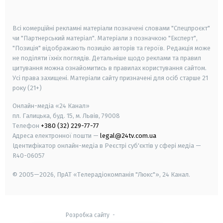
smart tv
samsung smart tv
Всі комерційні рекламні матеріали позначені словами "Спецпроєкт"
чи "Партнерський матеріал". Матеріали з позначкою "Експерт",
"Позиція" відображають позицію авторів та героїв. Редакція може
не поділяти їхніх поглядів. Детальніше щодо реклами та правил
цитування можна ознайомитись в правилах користування сайтом.
Усі права захищені.
Матеріали сайту призначені для осіб старше
21
року (21+)
Онлайн-медіа «24 Канал»
пл. Галицька, буд. 15, м. Львів, 79008
Телефон
+380 (32) 229-77-77
Адреса електронної пошти —
legal@24tv.com.ua
Ідентифікатор онлайн-медіа в Реєстрі суб'єктів у сфері медіа —
R40-06057
© 2005—2026,
ПрАТ «Телерадіокомпанія "Люкс"», 24 Канал.
Розробка сайту
-