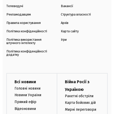
Телеведучі
Вакансії
Рекламодавцям
Структура власності
Правила користування
Архів
Політика конфіденційності
Карта сайту
Політика використання
Ігри
штучного інтелекту
Політика конфіденційності
додатку
Всі новини
Війна Росії з
Головні новини
Україною
Новини України
Ракетні обстріли
Прямий ефір
Карта бойових дій
Відеоновини
Мирні переговори