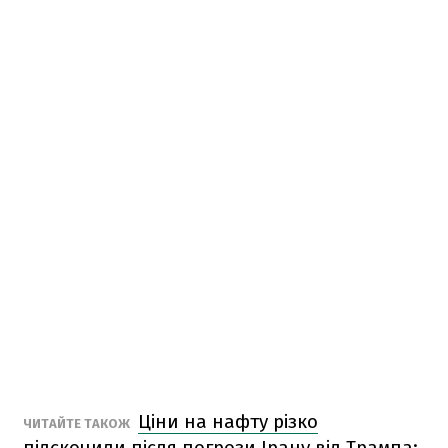
Ціни на нафту різко
ЧИТАЙТЕ ТАКОЖ
підскочили після погрози Ірану від Трампа: