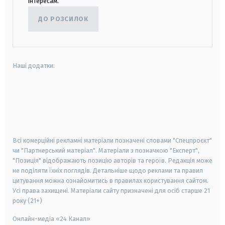
інтересам.
ДО РОЗСИЛОК
Наші додатки:
android
apple
smart tv
samsung smart tv
Всі комерційні рекламні матеріали позначені словами "Спецпроєкт"
чи "Партнерський матеріал". Матеріали з позначкою "Експерт",
"Позиція" відображають позицію авторів та героїв. Редакція може
не поділяти їхніх поглядів. Детальніше щодо реклами та правил
цитування можна ознайомитись в правилах користування сайтом.
Усі права захищені.
Матеріали сайту призначені для осіб старше
21
року (21+)
Онлайн-медіа «24 Канал»