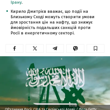
Ірану
.
Кирило Дмитрієв вважає, що події на
Близькому Сході можуть створити умови
для зростання цін на нафту, що знижує
ймовірність подальших санкцій проти
Росії в енергетичному секторі.
Об'єднання Росії, США та Саудівської Аравії
/ Фото Getty