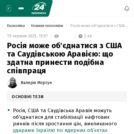
Економіка
Новини економіки
 Росія може об'єднатися з США та Саудівською Аравією: що здатна принести подібна співпраця 
2 хв
19 червня 2025,
15:57
Росія може об'єднатися з США
та Саудівською Аравією: що
здатна принести подібна
співпраця
Валерія Моргун
ОСНОВНІ ТЕЗИ
Росія, США та Саудівська Аравія можуть
об'єднатися для стабілізації нафтових
ринків після зростання цін, викликаного
ударами Ізраїлю по ядерних об’єктах