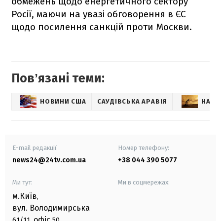
обмежень щодо енергетичного сектору
Росії, маючи на увазі обговорення в ЄС
щодо посилення санкцій проти Москви.
Повʼязані теми:
НОВИНИ США
САУДІВСЬКА АРАВІЯ
НАФТ
E-mail редакції
Номер телефону:
news24@24tv.com.ua
+38 044 390 5077
Ми тут:
Ми в соцмережах:
м.Київ
,
вул. Володимирська
офіс
61/11,
50