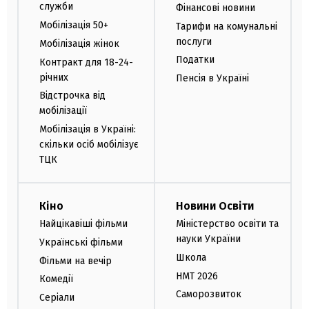
служби
Фінансові новини
Мобілізація 50+
Тарифи на комунальні
послуги
Мобілізація жінок
Податки
Контракт для 18-24-
річних
Пенсія в Україні
Відстрочка від
мобілізації
Мобілізація в Україні:
скільки осіб мобілізує
ТЦК
Кіно
Новини Освіти
Найцікавіші фільми
Міністерство освіти та
науки України
Українські фільми
Школа
Фільми на вечір
НМТ 2026
Комедії
Саморозвиток
Серіали