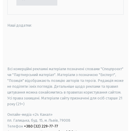
Наші додатки:
android
apple
smart tv
samsung smart tv
Всі комерційні рекламні матеріали позначені словами "Спецпроєкт"
чи "Партнерський матеріал". Матеріали з позначкою "Експерт",
"Позиція" відображають позицію авторів та героїв. Редакція може
не поділяти їхніх поглядів. Детальніше щодо реклами та правил
цитування можна ознайомитись в правилах користування сайтом.
Усі права захищені.
Матеріали сайту призначені для осіб старше
21
року (21+)
Онлайн-медіа «24 Канал»
пл. Галицька, буд. 15, м. Львів, 79008
Телефон
+380 (32) 229-77-77