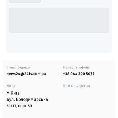
E-mail редакції
Номер телефону:
news24@24tv.com.ua
+38 044 390 5077
Ми тут:
Ми в соцмережах:
м.Київ
,
вул. Володимирська
офіс
61/11,
50