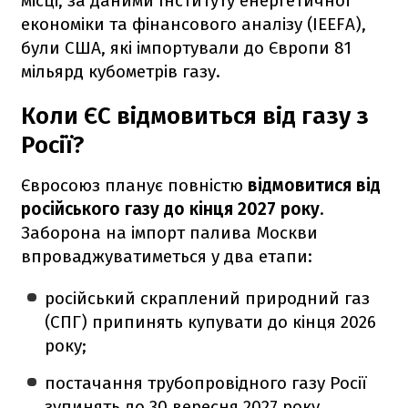
місці, за даними Інституту енергетичної
економіки та фінансового аналізу (IEEFA),
були США, які імпортували до Європи 81
мільярд кубометрів газу.
Коли ЄС відмовиться від газу з
Росії?
Євросоюз планує повністю
відмовитися від
російського газу до кінця 2027 року
.
Заборона на імпорт палива Москви
впроваджуватиметься у два етапи:
російський скраплений природний газ
(СПГ) припинять купувати до кінця 2026
року;
постачання трубопровідного газу Росії
зупинять до 30 вересня 2027 року.