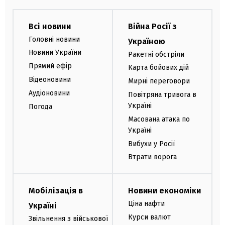
Всі новини
Війна Росії з
Головні новини
Україною
Новини України
Ракетні обстріли
Прямий ефір
Карта бойових дій
Відеоновини
Мирні переговори
Аудіоновини
Повітряна тривога в
Україні
Погода
Масована атака по
Україні
Вибухи у Росії
Втрати ворога
Мобілізація в
Новини економіки
Ціна нафти
Україні
Курси валют
Звільнення з військової