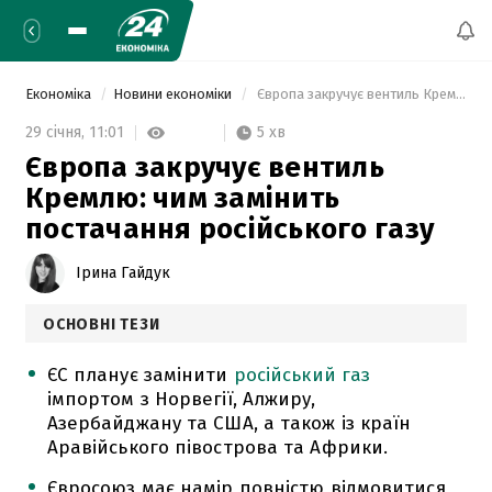
Економіка
Новини економіки
 Європа закручує вентиль Кремлю: чим замінить постачання російського газу 
5 хв
29 січня,
11:01
Європа закручує вентиль
Кремлю: чим замінить
постачання російського газу
Ірина Гайдук
ОСНОВНІ ТЕЗИ
ЄС планує замінити
російський газ
імпортом з Норвегії, Алжиру,
Азербайджану та США, а також із країн
Аравійського півострова та Африки.
Євросоюз має намір повністю відмовитися