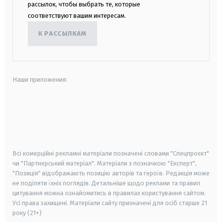
рассылок, чтобы выбрать те, которые
соответствуют вашим интересам.
К РАССЫЛКАМ
Наши приложения:
android
apple
smart tv
samsung smart tv
Всі комерційні рекламні матеріали позначені словами "Спецпроєкт"
чи "Партнерський матеріал". Матеріали з позначкою "Експерт",
"Позиція" відображають позицію авторів та героїв. Редакція може
не поділяти їхніх поглядів. Детальніше щодо реклами та правил
цитування можна ознайомитись в правилах користування сайтом.
Усі права захищені.
Матеріали сайту призначені для осіб старше
21
року (21+)