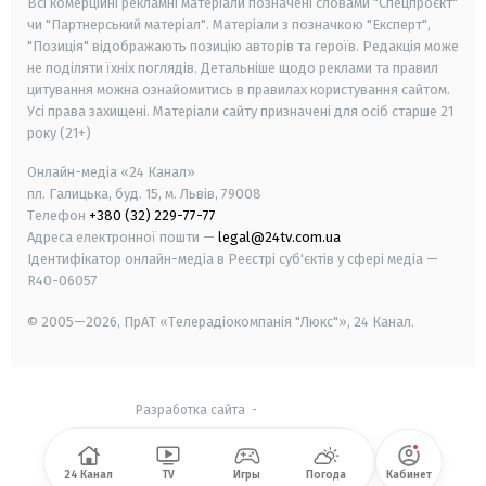
Всі комерційні рекламні матеріали позначені словами "Спецпроєкт"
чи "Партнерський матеріал". Матеріали з позначкою "Експерт",
"Позиція" відображають позицію авторів та героїв. Редакція може
не поділяти їхніх поглядів. Детальніше щодо реклами та правил
цитування можна ознайомитись в правилах користування сайтом.
Усі права захищені.
Матеріали сайту призначені для осіб старше
21
року (21+)
Онлайн-медіа «24 Канал»
пл. Галицька, буд. 15, м. Львів, 79008
Телефон
+380 (32) 229-77-77
Адреса електронної пошти —
legal@24tv.com.ua
Ідентифікатор онлайн-медіа в Реєстрі суб'єктів у сфері медіа —
R40-06057
© 2005—2026,
ПрАТ «Телерадіокомпанія "Люкс"», 24 Канал.
Разработка сайта
-
24 Канал
TV
Игры
Погода
Кабинет