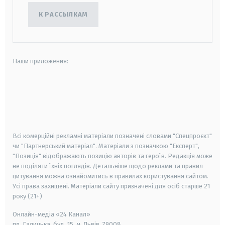
К РАССЫЛКАМ
Наши приложения:
android
apple
smart tv
samsung smart tv
Всі комерційні рекламні матеріали позначені словами "Спецпроєкт"
чи "Партнерський матеріал". Матеріали з позначкою "Експерт",
"Позиція" відображають позицію авторів та героїв. Редакція може
не поділяти їхніх поглядів. Детальніше щодо реклами та правил
цитування можна ознайомитись в правилах користування сайтом.
Усі права захищені.
Матеріали сайту призначені для осіб старше
21
року (21+)
Онлайн-медіа «24 Канал»
пл. Галицька, буд. 15, м. Львів, 79008