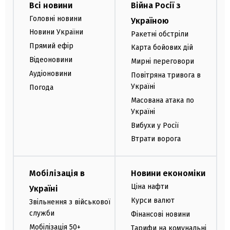
Всі новини
Війна Росії з
Головні новини
Україною
Новини України
Ракетні обстріли
Прямий ефір
Карта бойових дій
Відеоновини
Мирні переговори
Аудіоновини
Повітряна тривога в
Україні
Погода
Масована атака по
Україні
Вибухи у Росії
Втрати ворога
Мобілізація в
Новини економіки
Ціна нафти
Україні
Курси валют
Звільнення з військової
служби
Фінансові новини
Мобілізація 50+
Тарифи на комунальні