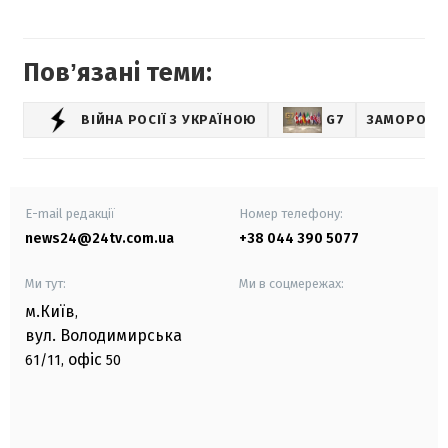
Повʼязані теми:
ВІЙНА РОСІЇ З УКРАЇНОЮ
G7
ЗАМОРОЖЕН
E-mail редакції
Номер телефону:
news24@24tv.com.ua
+38 044 390 5077
Ми тут:
Ми в соцмережах:
м.Київ
,
вул. Володимирська
офіс
61/11,
50