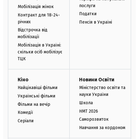
послуги
Мобілізація жінок
Податки
Контракт для 18-24-
річних
Пенсія в Україні
Відстрочка від
мобілізації
Мобілізація в Україні:
скільки осіб мобілізує
ТЦК
Кіно
Новини Освіти
Найцікавіші фільми
Міністерство освіти та
науки України
Українські фільми
Школа
Фільми на вечір
НМТ 2026
Комедії
Саморозвиток
Серіали
Навчання за кордоном