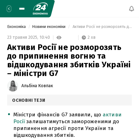
Економіка
Новини економіки
 Активи Росії не розморозять до припинення вогню та відшкодування збитків Україні – міністри G7 
2 хв
23 травня 2025,
10:40
Активи Росії не розморозять
до припинення вогню та
відшкодування збитків Україні
– міністри G7
Альбіна Ковпак
ОСНОВНІ ТЕЗИ
Міністри фінансів G7 заявили, що
активи
Росії
залишатимуться замороженими до
припинення агресії проти України та
відшкодування збитків.