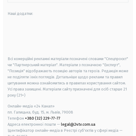
Наші додатки:
android
apple
smart tv
samsung smart tv
Всі комерційні рекламні матеріали позначені словами "Спецпроєкт"
чи "Партнерський матеріал". Матеріали з позначкою "Експерт",
"Позиція" відображають позицію авторів та героїв. Редакція може
не поділяти їхніх поглядів. Детальніше щодо реклами та правил
цитування можна ознайомитись в правилах користування сайтом.
Усі права захищені.
Матеріали сайту призначені для осіб старше
21
року (21+)
Онлайн-медіа «24 Канал»
пл. Галицька, буд. 15, м. Львів, 79008
Телефон
+380 (32) 229-77-77
Адреса електронної пошти —
legal@24tv.com.ua
Ідентифікатор онлайн-медіа в Реєстрі суб'єктів у сфері медіа —