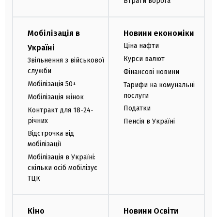
Втрати ворога
Мобілізація в
Новини економіки
Ціна нафти
Україні
Курси валют
Звільнення з військової
служби
Фінансові новини
Мобілізація 50+
Тарифи на комунальні
послуги
Мобілізація жінок
Податки
Контракт для 18-24-
річних
Пенсія в Україні
Відстрочка від
мобілізації
Мобілізація в Україні:
скільки осіб мобілізує
ТЦК
Кіно
Новини Освіти