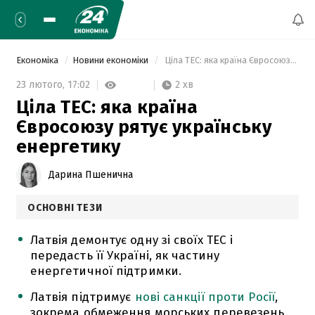
Економіка
Новини економіки
 Ціла ТЕС: яка країна Євросоюзу рятує українську енергетику 
2 хв
23 лютого,
17:02
Ціла ТЕС: яка країна
Євросоюзу рятує українську
енергетику
Дарина Пшенична
ОСНОВНІ ТЕЗИ
Латвія демонтує одну зі своїх ТЕС і
передасть її Україні, як частину
енергетичної підтримки.
Латвія підтримує
нові санкції проти Росії
,
зокрема обмеження морських перевезень,