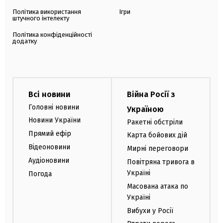
Політика використання
Ігри
штучного інтелекту
Політика конфіденційності
додатку
Всі новини
Війна Росії з
Головні новини
Україною
Новини України
Ракетні обстріли
Прямий ефір
Карта бойових дій
Відеоновини
Мирні переговори
Аудіоновини
Повітряна тривога в
Україні
Погода
Масована атака по
Україні
Вибухи у Росії