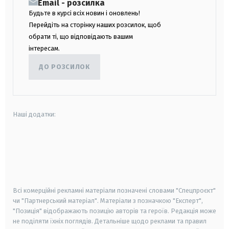
Email - розсилка
Будьте в курсі всіх новин і оновлень!
Перейдіть на сторінку наших розсилок, щоб
обрати ті, що відповідають вашим
інтересам.
ДО РОЗСИЛОК
Наші додатки:
android
apple
smart tv
samsung smart tv
Всі комерційні рекламні матеріали позначені словами "Спецпроєкт"
чи "Партнерський матеріал". Матеріали з позначкою "Експерт",
"Позиція" відображають позицію авторів та героїв. Редакція може
не поділяти їхніх поглядів. Детальніше щодо реклами та правил