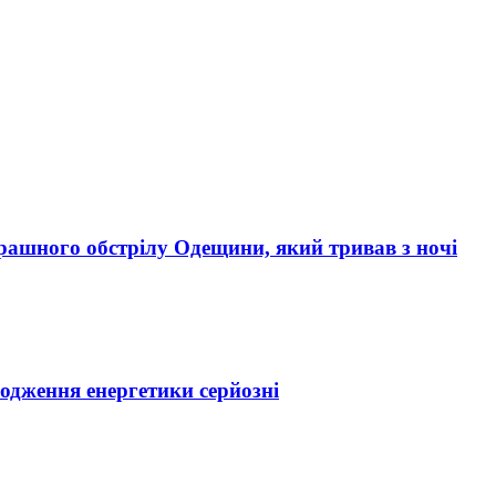
трашного обстрілу Одещини, який тривав з ночі
кодження енергетики серйозні