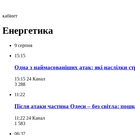
кабінет
Енергетика
9 серпня
15:15
Одна з наймасованіших атак: які наслідки с
15:15
24 Канал
3 288
11:22
Після атаки частина Одеси – без світла: пош
11:22
24 Канал
1 583
06:37