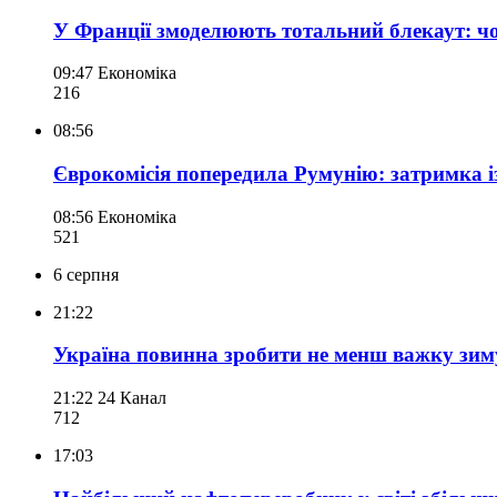
У Франції змоделюють тотальний блекаут: чо
09:47
Економіка
216
08:56
Єврокомісія попередила Румунію: затримка 
08:56
Економіка
521
6 серпня
21:22
Україна повинна зробити не менш важку зиму
21:22
24 Канал
712
17:03