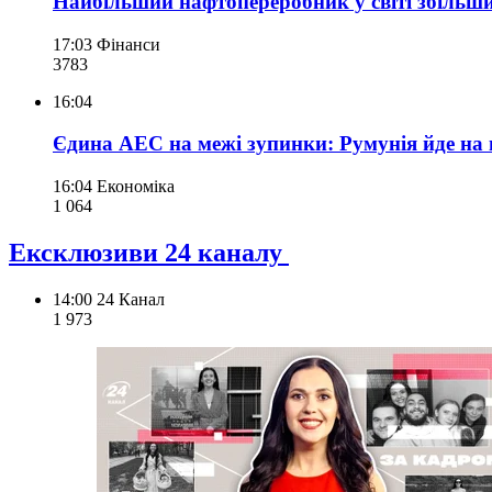
Найбільший нафтопереробник у світі збільшив
17:03
Фінанси
378
3
16:04
Єдина АЕС на межі зупинки: Румунія йде на
16:04
Економіка
1 064
Ексклюзиви 24 каналу
14:00
24 Канал
1 973