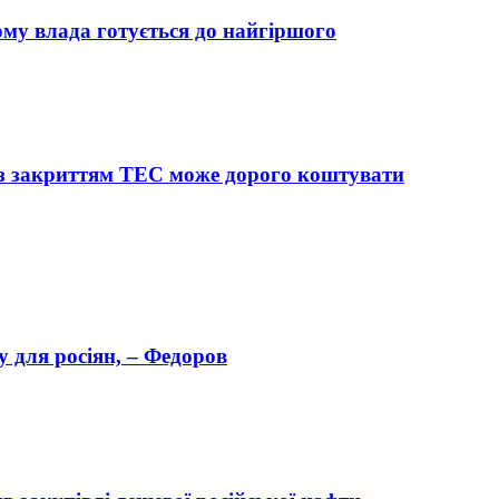
му влада готується до найгіршого
із закриттям ТЕС може дорого коштувати
 для росіян, – Федоров