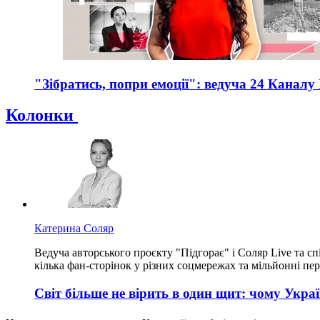
"Зібратись, попри емоції": ведуча 24 Каналу
Колонки
Катерина Соляр
Ведуча авторського проєкту "Підгорає" і Соляр Live та сп
кілька фан-сторінок у різних соцмережах та мільйонні пер
Світ більше не вірить в один щит: чому Украї