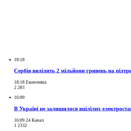
18:18
Сербія виділить 2 мільйони гривень на підтр
18:18
Економіка
2 283
16:09
В Україні не залишилося вцілілих електроста
16:09
24 Канал
1 233
2