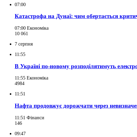
07:00
Катастрофа на Дунаї: чим обертається крити
07:00
Економіка
10 061
7 серпня
11:55
В Україні по-новому розподілятимуть електр
11:55
Економіка
498
4
11:51
Нафта продовжує дорожчати через невизначе
11:51
Фінанси
146
09:47