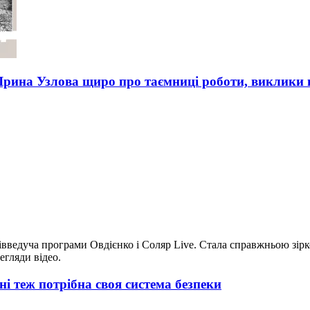
 Ірина Узлова щиро про таємниці роботи, виклики в
івведуча програми Овдієнко і Соляр Live. Стала справжньою зірко
егляди відео.
ні теж потрібна своя система безпеки