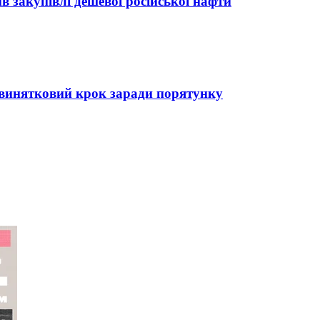
 закупівлі дешевої російської нафти
 винятковий крок заради порятунку