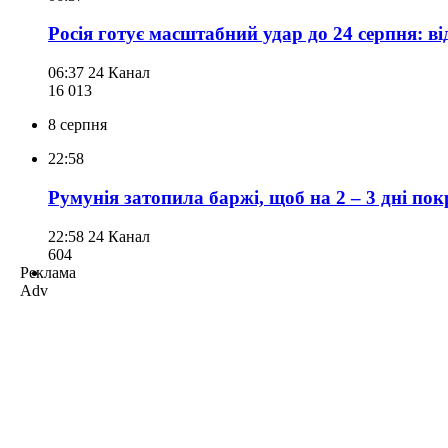
Росія готує масштабний удар до 24 серпня: в
06:37
24 Канал
16 013
8 серпня
22:58
Румунія затопила баржі, щоб на 2 – 3 дні п
22:58
24 Канал
604
Реклама
Adv