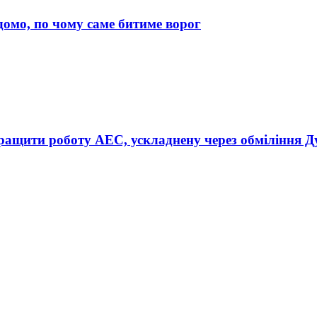
ідомо, по чому саме битиме ворог
окращити роботу АЕС, ускладнену через обміління 