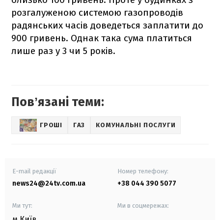
розгалуженою системою газопроводів
радянських часів доведеться заплатити до
900 гривень. Однак така сума платиться
лише раз у 3 чи 5 років.
Повʼязані теми:
ГРОШІ
ГАЗ
КОМУНАЛЬНІ ПОСЛУГИ
E-mail редакції
Номер телефону:
news24@24tv.com.ua
+38 044 390 5077
Ми тут:
Ми в соцмережах:
м.Київ
,