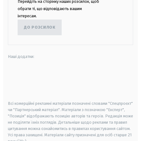
Перейдіть на сторінку наших розсилок, щоб
обрати ті, що відповідають вашим
інтересам.
ДО РОЗСИЛОК
Наші додатки:
android
apple
smart tv
samsung smart tv
Всі комерційні рекламні матеріали позначені словами "Спецпроєкт"
чи "Партнерський матеріал". Матеріали з позначкою "Експерт",
"Позиція" відображають позицію авторів та героїв. Редакція може
не поділяти їхніх поглядів. Детальніше щодо реклами та правил
цитування можна ознайомитись в правилах користування сайтом.
Усі права захищені.
Матеріали сайту призначені для осіб старше
21