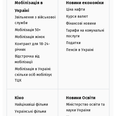
Мобілізація в
Новини економіки
Ціна нафти
Україні
Курси валют
Звільнення з військової
служби
Фінансові новини
Мобілізація 50+
Тарифи на комунальні
послуги
Мобілізація жінок
Податки
Контракт для 18-24-
річних
Пенсія в Україні
Відстрочка від
мобілізації
Мобілізація в Україні:
скільки осіб мобілізує
ТЦК
Кіно
Новини Освіти
Найцікавіші фільми
Міністерство освіти та
науки України
Українські фільми