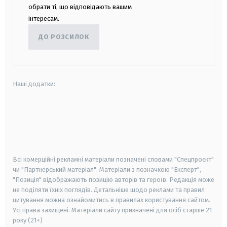
обрати ті, що відповідають вашим
інтересам.
ДО РОЗСИЛОК
Наші додатки:
android
apple
smart tv
samsung smart tv
Всі комерційні рекламні матеріали позначені словами "Спецпроєкт"
чи "Партнерський матеріал". Матеріали з позначкою "Експерт",
"Позиція" відображають позицію авторів та героїв. Редакція може
не поділяти їхніх поглядів. Детальніше щодо реклами та правил
цитування можна ознайомитись в правилах користування сайтом.
Усі права захищені.
Матеріали сайту призначені для осіб старше
21
року (21+)