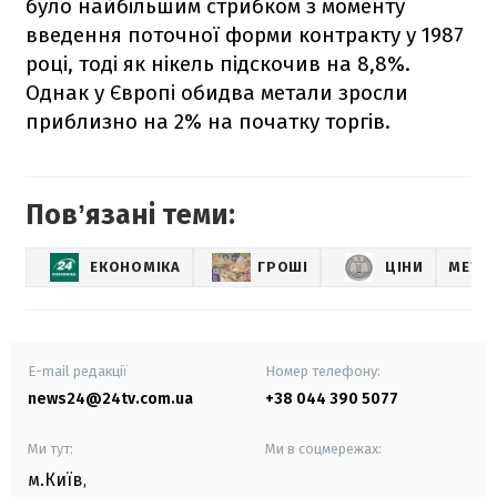
було найбільшим стрибком з моменту
введення поточної форми контракту у 1987
році, тоді як нікель підскочив на 8,8%.
Однак у Європі обидва метали зросли
приблизно на 2% на початку торгів.
Повʼязані теми:
ЕКОНОМІКА
ГРОШІ
ЦІНИ
МЕТАЛ
E-mail редакції
Номер телефону:
news24@24tv.com.ua
+38 044 390 5077
Ми тут:
Ми в соцмережах:
м.Київ
,