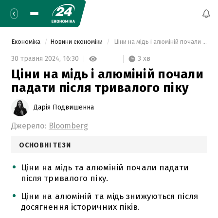
Економіка
Новини економіки
 Ціни на мідь і алюміній почали падати після тривалого піку 
3 хв
30 травня 2024,
16:30
Ціни на мідь і алюміній почали
падати після тривалого піку
Дарія Подвишенна
Джерело:
Bloomberg
ОСНОВНІ ТЕЗИ
Ціни на мідь та алюміній почали падати
після тривалого піку.
Ціни на алюміній та мідь знижуються після
досягнення історичних піків.