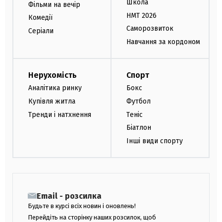
Школа
Фільми на вечір
НМТ 2026
Комедії
Саморозвиток
Серіали
Навчання за кордоном
Нерухомість
Спорт
Аналітика ринку
Бокс
Купівля житла
Футбол
Тренди і натхнення
Теніс
Біатлон
Інші види спорту
Email - розсилка
Будьте в курсі всіх новин і оновлень!
Перейдіть на сторінку наших розсилок, щоб