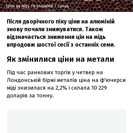
Ціни на мідь та алюміній
/ Canva
Після дворічного піку ціни на алюміній
знову почали знижуватися. Також
відзначається зниження цін на мідь
впродовж шостої сесії з останніх семи.
Як змінилися ціни на метали
Під час ранкових торгів у четвер на
Лондонській біржі металів ціна на ф'ючерси
міді знизилася на 2,2% і склала 10 229
доларів за тонну.