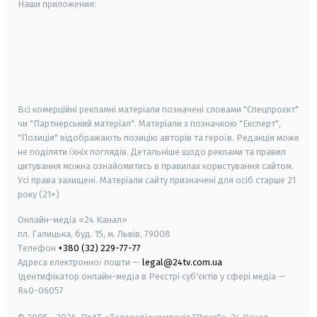
Наши приложения:
android
apple
smart tv
samsung smart tv
Всі комерційні рекламні матеріали позначені словами "Спецпроєкт"
чи "Партнерський матеріал". Матеріали з позначкою "Експерт",
"Позиція" відображають позицію авторів та героїв. Редакція може
не поділяти їхніх поглядів. Детальніше щодо реклами та правил
цитування можна ознайомитись в правилах користування сайтом.
Усі права захищені.
Матеріали сайту призначені для осіб старше
21
року (21+)
Онлайн-медіа «24 Канал»
пл. Галицька, буд. 15, м. Львів, 79008
Телефон
+380 (32) 229-77-77
Адреса електронної пошти —
legal@24tv.com.ua
Ідентифікатор онлайн-медіа в Реєстрі суб'єктів у сфері медіа —
R40-06057