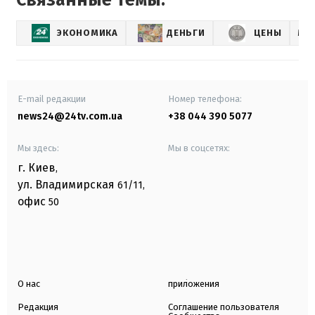
ЭКОНОМИКА
ДЕНЬГИ
ЦЕНЫ
МЕ
E-mail редакции
Номер телефона:
news24@24tv.com.ua
+38 044 390 5077
Мы здесь:
Мы в соцсетях:
г. Киев
,
ул. Владимирская
61/11,
офис
50
О нас
приложения
Редакция
Соглашение пользователя