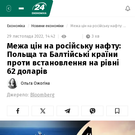
Економіка
Новини економіки
 Межа цін на російську нафту: Польща та Балтійські країни проти встановлення на рівні 62 доларів 
3 хв
29 листопада 2022,
14:42
Межа цін на російську нафту:
Польща та Балтійські країни
проти встановлення на рівні
62 доларів
Ольга Ожогіна
Джерело:
Bloomberg