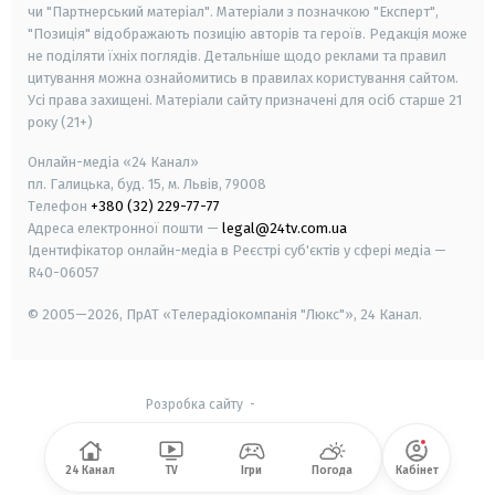
чи "Партнерський матеріал". Матеріали з позначкою "Експерт",
"Позиція" відображають позицію авторів та героїв. Редакція може
не поділяти їхніх поглядів. Детальніше щодо реклами та правил
цитування можна ознайомитись в правилах користування сайтом.
Усі права захищені.
Матеріали сайту призначені для осіб старше
21
року (21+)
Онлайн-медіа «24 Канал»
пл. Галицька, буд. 15, м. Львів, 79008
Телефон
+380 (32) 229-77-77
Адреса електронної пошти —
legal@24tv.com.ua
Ідентифікатор онлайн-медіа в Реєстрі суб'єктів у сфері медіа —
R40-06057
© 2005—2026,
ПрАТ «Телерадіокомпанія "Люкс"», 24 Канал.
Розробка сайту
-
24 Канал
TV
Ігри
Погода
Кабінет