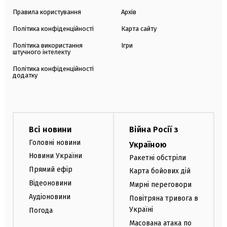
Правила користування
Архів
Політика конфіденційності
Карта сайту
Політика використання
Ігри
штучного інтелекту
Політика конфіденційності
додатку
Всі новини
Війна Росії з
Головні новини
Україною
Новини України
Ракетні обстріли
Прямий ефір
Карта бойових дій
Відеоновини
Мирні переговори
Аудіоновини
Повітряна тривога в
Україні
Погода
Масована атака по