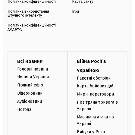
Політика конфіденційності
Карта сайту
Політика використання
Ігри
штучного інтелекту
Політика конфіденційності
додатку
Всі новини
Війна Росії з
Головні новини
Україною
Новини України
Ракетні обстріли
Прямий ефір
Карта бойових дій
Відеоновини
Мирні переговори
Аудіоновини
Повітряна тривога в
Україні
Погода
Масована атака по
Україні
Вибухи у Росії