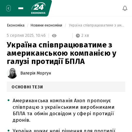
Економіка
Новини економіки
 Україна співпрацюватиме з американською компанією у галузі протидії БПЛА 
2 хв
5 серпня 2025,
10:46
Україна співпрацюватиме з
американською компанією у
галузі протидії БПЛА
Валерія Моргун
ОСНОВНІ ТЕЗИ
Американська компанія Axon пропонує
співпрацю з українськими виробниками
БПЛА та обмін досвідом у сфері протидії
дронів.
Україна шукає нові рішення для протидії