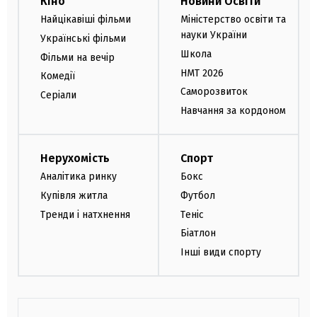
Кіно
Новини Освіти
Найцікавіші фільми
Міністерство освіти та
науки України
Українські фільми
Школа
Фільми на вечір
НМТ 2026
Комедії
Саморозвиток
Серіали
Навчання за кордоном
Нерухомість
Спорт
Аналітика ринку
Бокс
Купівля житла
Футбол
Тренди і натхнення
Теніс
Біатлон
Інші види спорту