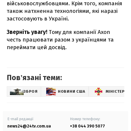
військовослужбовцями. Крім того, компанія
також натхненна технологіями, які наразі
застосовують в Україні.
Зверніть увагу!
Тому для компанії Axon
честь працювати разом з українцями та
переймати цей досвід.
Повʼязані теми:
ЗБРОЯ
НОВИНИ США
МІНІСТЕРСТ
E-mail редакції
Номер телефону:
news24@24tv.com.ua
+38 044 390 5077