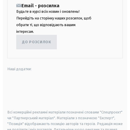
Email - розсилка
Будьте в курсі всіх новин і оновлень!
Перейдіть на сторінку наших розсилок, щоб
обрати ті, що відповідають вашим
інтересам.
ДО РОЗСИЛОК
Наші додатки:
android
apple
smart tv
samsung smart tv
Всі комерційні рекламні матеріали позначені словами "Спецпроєкт"
чи "Партнерський матеріал". Матеріали з позначкою "Експерт",
"Позиція" відображають позицію авторів та героїв. Редакція може
не поділяти їхніх поглядів. Детальніше щодо реклами та правил