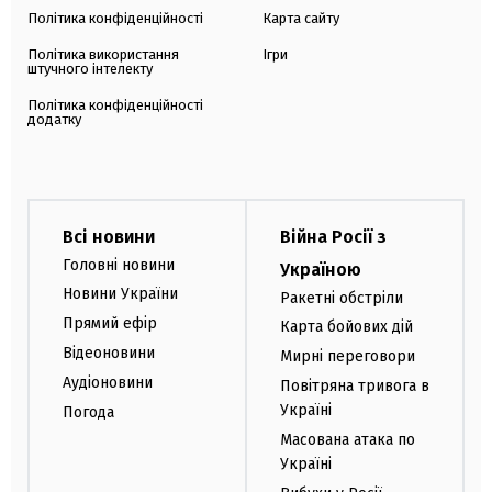
Політика конфіденційності
Карта сайту
Політика використання
Ігри
штучного інтелекту
Політика конфіденційності
додатку
Всі новини
Війна Росії з
Головні новини
Україною
Новини України
Ракетні обстріли
Прямий ефір
Карта бойових дій
Відеоновини
Мирні переговори
Аудіоновини
Повітряна тривога в
Україні
Погода
Масована атака по
Україні