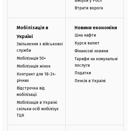
Вибухи у Росії
Втрати ворога
Мобілізація в
Новини економіки
Ціна нафти
Україні
Курси валют
Звільнення з військової
служби
Фінансові новини
Мобілізація 50+
Тарифи на комунальні
послуги
Мобілізація жінок
Податки
Контракт для 18-24-
річних
Пенсія в Україні
Відстрочка від
мобілізації
Мобілізація в Україні:
скільки осіб мобілізує
ТЦК