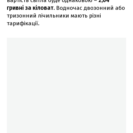
вартість світла буде однаковою –
2,64
гривні за кіловат.
Водночас двозонний або
тризонний лічильники мають різні
тарифікації.