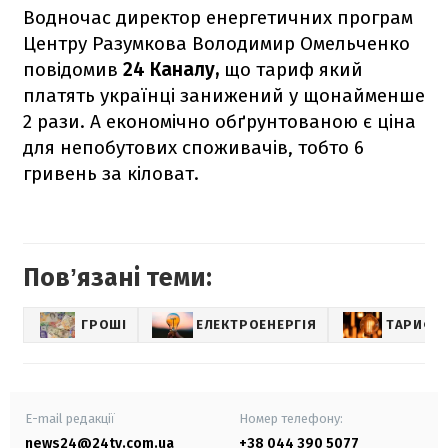
Водночас директор енергетичних програм
Центру Разумкова Володимир Омельченко
повідомив
24 Каналу,
що тариф який
платять українці занижений у щонайменше
2 рази. А економічно обґрунтованою є ціна
для непобутових споживачів, тобто 6
гривень за кіловат.
Повʼязані теми:
ГРОШІ
ЕЛЕКТРОЕНЕРГІЯ
ТАРИФИ
E-mail редакції
Номер телефону:
news24@24tv.com.ua
+38 044 390 5077