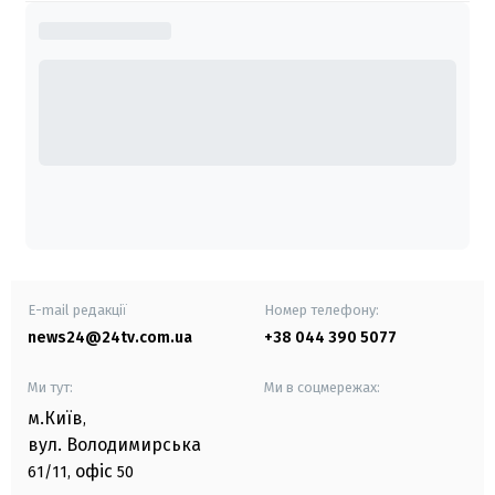
E-mail редакції
Номер телефону:
news24@24tv.com.ua
+38 044 390 5077
Ми тут:
Ми в соцмережах:
м.Київ
,
вул. Володимирська
офіс
61/11,
50