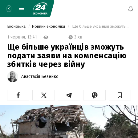
Економіка
Новини економіки
 Ще більше українців зможуть подати заяви на компенсацію збитків через війну 
3 хв
1 червня,
13:41
Ще більше українців зможуть
подати заяви на компенсацію
збитків через війну
Анастасія Безейко