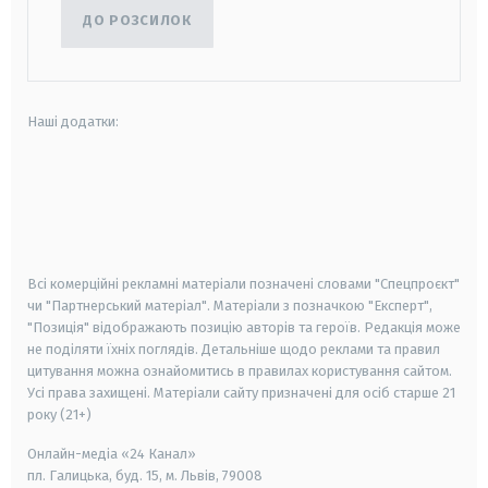
ДО РОЗСИЛОК
Наші додатки:
android
apple
smart tv
samsung smart tv
Всі комерційні рекламні матеріали позначені словами "Спецпроєкт"
чи "Партнерський матеріал". Матеріали з позначкою "Експерт",
"Позиція" відображають позицію авторів та героїв. Редакція може
не поділяти їхніх поглядів. Детальніше щодо реклами та правил
цитування можна ознайомитись в правилах користування сайтом.
Усі права захищені.
Матеріали сайту призначені для осіб старше
21
року (21+)
Онлайн-медіа «24 Канал»
пл. Галицька, буд. 15, м. Львів, 79008